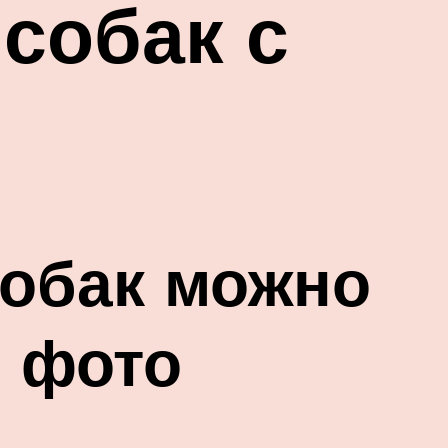
собак с
собак можно
с фото