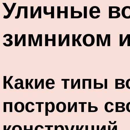
Уличные во
зимником 
Какие типы в
построить св
конструкций