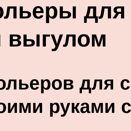
льеры для 
и выгулом
ольеров для 
оими руками 