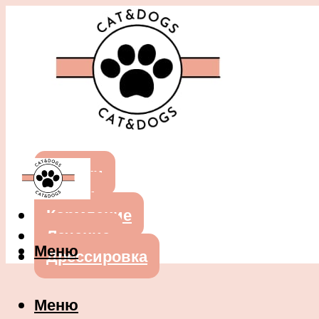
Собаки
Кошки
Кормление
Лечение
Меню
Дрессировка
Меню