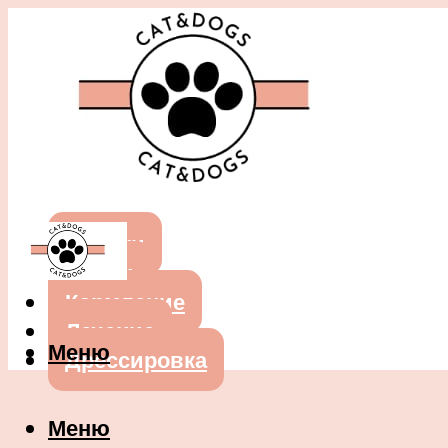
Собаки
Кошки
Кормление
Лечение
Меню
Дрессировка
Меню