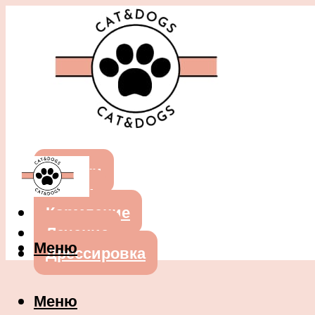
Собаки
Кошки
Кормление
Лечение
Меню
Дрессировка
Меню