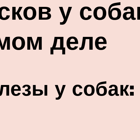
сков у соб
мом деле
езы у собак: 