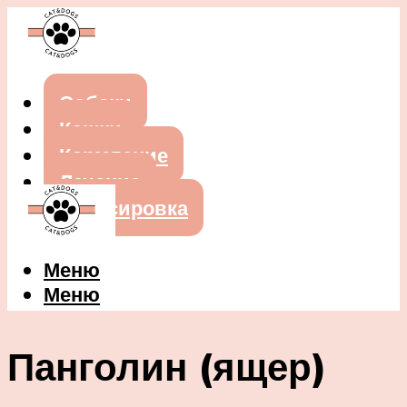
Собаки
Кошки
Кормление
Лечение
Дрессировка
Меню
Меню
Панголин (ящер)