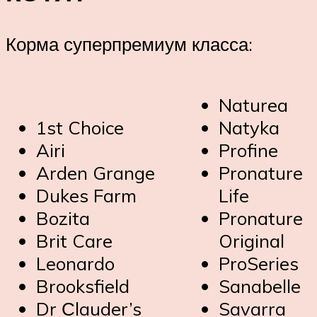
Корма суперпремиум класса:
Naturea
1st Choice
Natyka
Airi
Profine
Arden Grange
Pronature
Dukes Farm
Life
Bozita
Pronature
Brit Care
Original
Leonardo
ProSeries
Brooksfield
Sanabelle
Dr Сlauder’s
Savarra