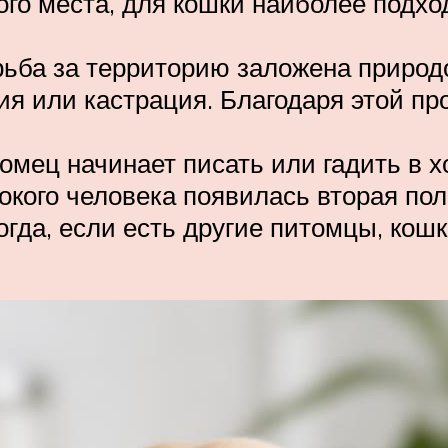
угого места, для кошки наиболее под
ьба за территорию заложена природой
ия или кастрация. Благодаря этой пр
томец начинает писать или гадить в 
окого человека появилась вторая пол
гда, если есть другие питомцы, кошк