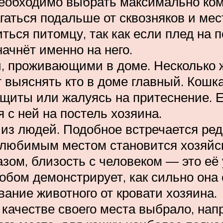
еобходимо выбрать максимально ком
гаться подальше от сквозняков и мест
ься питомцу, так как если плед на п
начнёт именно на него.
, проживающими в доме. Несколько 
выяснять кто в доме главный. Кошка
щиты или жалуясь на притеснение. Е
 с ней на постель хозяина.
з людей. Подобное встречается редко
о любимым местом становится хозяйск
азом, близость с человеком — это её
бом демонстрирует, как сильно она с
ание животного от кровати хозяина.
качестве своего места выбрало, напр