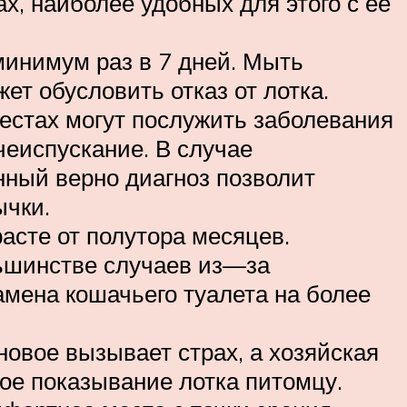
х, наиболее удобных для этого с её
минимум раз в 7 дней. Мыть
ет обусловить отказ от лотка.
естах могут послужить заболевания
чеиспускание. В случае
нный верно диагноз позволит
ычки.
расте от полутора месяцев.
льшинстве случаев из—за
амена кошачьего туалета на более
новое вызывает страх, а хозяйская
ое показывание лотка питомцу.