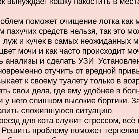
к вынуждает кошку пакостить в места
облем поможет очищение лотка как 
 пахучих средств нельзя, так это мож
 луж и кучек в самых неожиданных м
цвет мочи и как часто происходит мо
ь анализы и сделать УЗИ. Установле
новременно отучить от вредной прив
ыкает к своему туалету только в воз
ть свои дела, где ему удобнее в бо
и у него слишком высокие бортики. З
равить сложившуюся ситуацию.
еезд для кота служит стрессом, всё 
. Решить проблему поможет терпелив