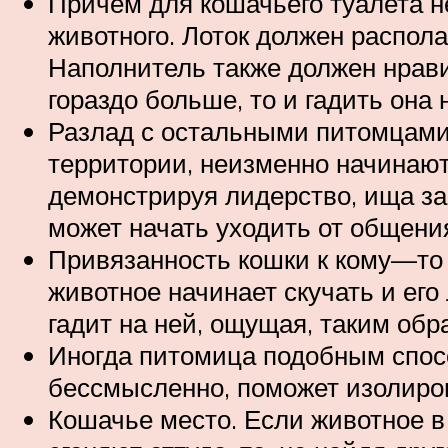
Причём для кошачьего туалета н
животного. Лоток должен распола
Наполнитель также должен нравит
гораздо больше, то и гадить она 
Разлад с остальными питомцами
территории, неизменно начинают 
демонстрируя лидерство, ища за
может начать уходить от общения
Привязанность кошки к кому—то и
животное начинает скучать и ег
гадит на ней, ощущая, таким обр
Иногда питомица подобным спосо
бессмысленно, поможет изолиров
Кошачье место. Если животное в 