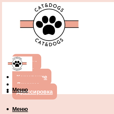
Собаки
Кошки
Кормление
Лечение
Меню
Дрессировка
Меню