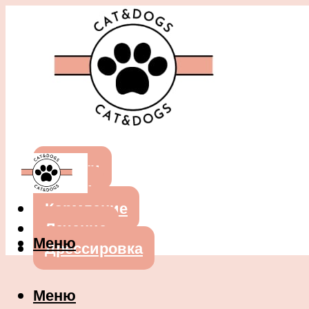
Собаки
Кошки
Кормление
Лечение
Меню
Дрессировка
Меню