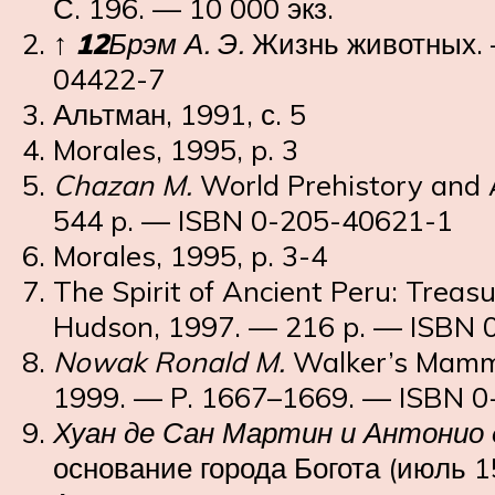
С. 196. — 10 000 экз.
↑
1
2
Брэм А. Э.
Жизнь животных. —
04422-7
Альтман, 1991, с. 5
Morales, 1995, p. 3
Chazan M.
World Prehistory and 
544 p. — ISBN 0-205-40621-1
Morales, 1995, p. 3-4
The Spirit of Ancient Peru: Trea
Hudson, 1997. — 216 p. — ISBN
Nowak Ronald M.
Walker’s Mammal
1999. — P. 1667–1669. — ISBN 
Хуан де Сан Мартин и Антонио 
основание города Богота (июль 15