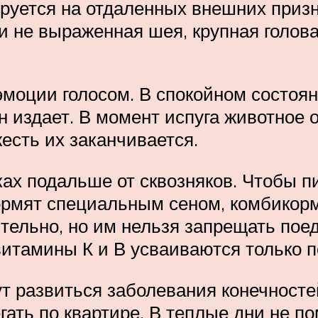
руется на отдаленных внешних призна
и не выраженная шея, крупная голова 
эмоции голосом. В спокойном состоя
 издает. В момент испуга животное 
жесть их заканчивается.
ках подальше от сквозняков. Чтобы п
ормят специальным сеном, комбикорм
ительно, но им нельзя запрещать пое
витамины К и В усваиваются только 
ут развиться заболевания конечностей
гать по квартире. В теплые дни не 