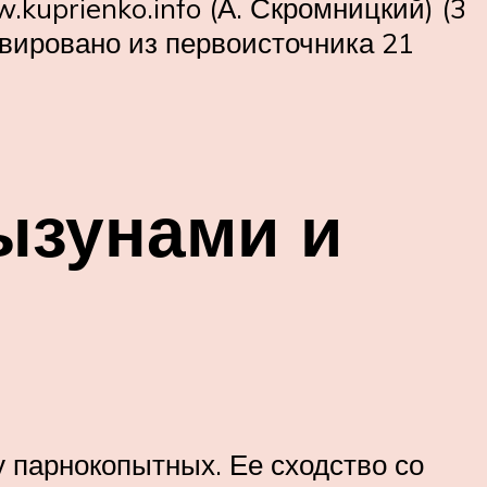
kuprienko.info (А. Скромницкий) (3
вировано из первоисточника 21
ызунами и
у парнокопытных. Ее сходство со