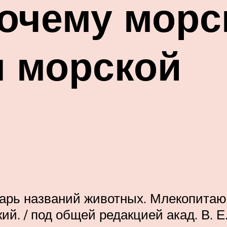
почему морс
я морской
рь названий животных. Млекопитающ
й. / под общей редакцией акад. В. Е.