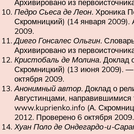
Архивировано из первоисточника
Педро Сьеса де Леон.
Хроника Пе
Скромницкий) (14 января 2009).
2009.
Диего Гонсалес Ольгин.
Словарь 
Архивировано из первоисточника
Кристобаль де Молина.
Доклад о
Скромницкий) (13 июня 2009). —
октября 2009.
Анонимный автор.
Доклад о рел
Августинцами, направившимися т
www.kuprienko.info (А. Скромни
2012. Проверено 6 октября 2009.
Хуан Поло де Ондегардо-и-Сара