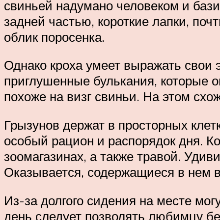
свиньей надумано человеком и бази
задней частью, короткие лапки, почт
облик поросенка.
Однако кроха умеет выражать свои 
приглушенные булькания, которые он
похоже на визг свиньи. На этом схо
Грызунов держат в просторных клет
особый рацион и распорядок дня. К
зоомагазинах, а также травой. Удив
Оказывается, содержащиеся в нем 
Из-за долгого сидения на месте мог
день следует позволять любимцу бе