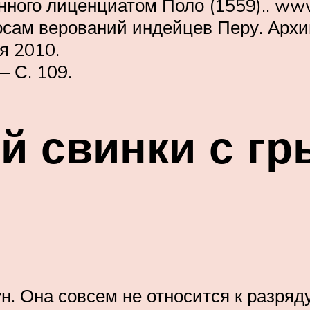
нного лиценциатом Поло (1559).. www.
осам верований индейцев Перу. Архи
я 2010.
— С. 109.
й свинки с гр
. Она совсем не относится к разряд