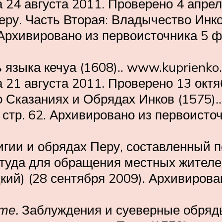
 24 августа 2011. Проверено 4 апрел
ру. Часть Вторая: Владычество Инков
 Архивировано из первоисточника 5 
языка кечуа (1608).. www.kuprienko.i
 21 августа 2011. Проверено 13 октя
 Сказаниях и Обрядах Инков (1575)..
 стр. 62. Архивировано из первоисто
игии и обрядах Перу, составленный
уда для обращения местных жителей 
цкий) (28 сентября 2009). Архивиров
те.
Заблуждения и суеверные обряды