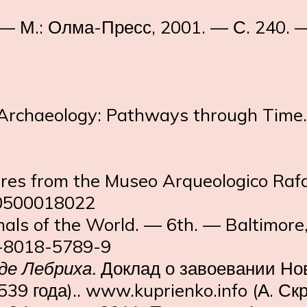
 М.: Олма-Пресс, 2001. — С. 240. —
Archaeology: Pathways through Time.
sures from the Museo Arqueologico Ra
 0500018022
s of the World. — 6th. — Baltimore, 
0-8018-5789-9
де Лебриха.
Доклад о завоевании Нов
39 года).. www.kuprienko.info (А. Ск