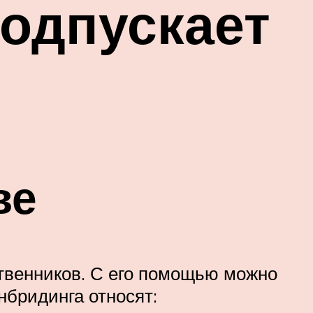
подпускает
ве
твенников. С его помощью можно
нбридинга относят: