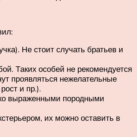
вил:
чка). Не стоит случать братьев и
бой. Таких особей не рекомендуется
чнут проявляться нежелательные
ост и пр.).
ярко выраженными породными
кстерьером, их можно оставить в