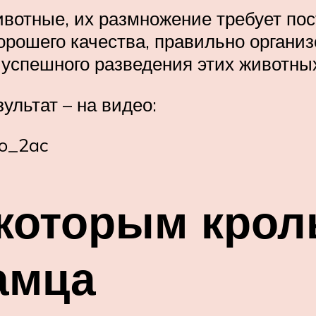
ивотные, их размножение требует пос
рошего качества, правильно органи
 успешного разведения этих животны
ультат – на видео:
To_2ac
которым крол
амца