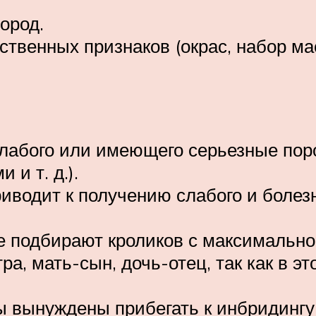
ород.
твенных признаков (окрас, набор мас
лабого или имеющего серьезные поро
и т. д.).
водит к получению слабого и болезн
е подбирают кроликов с максимально
ра, мать-сын, дочь-отец, так как в э
 вынуждены прибегать к инбридингу, 