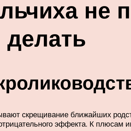
льчиха не 
о делать
кролиководст
ывают скрещивание ближайших родс
 отрицательного эффекта. К плюсам и