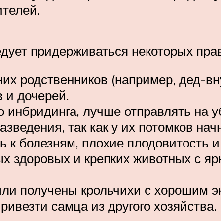
ителей.
едует придерживаться некоторых пра
х родственников (например, дед-вну
в и дочерей.
о инбридинга, лучше отправлять на у
азведения, так как у их потомков на
 к болезням, плохие плодовитость и р
ых здоровых и крепких животных с 
ыли получены крольчихи с хорошим э
привезти самца из другого хозяйства.