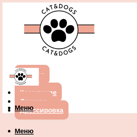
Собаки
Кошки
Кормление
Лечение
Меню
Дрессировка
Меню