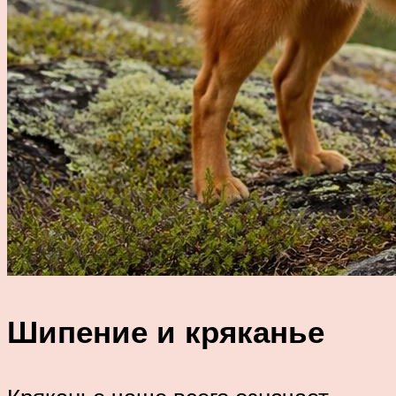
Шипение и кряканье