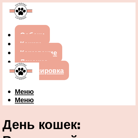
Собаки
Кошки
Кормление
Лечение
Дрессировка
Меню
Меню
День кошек: