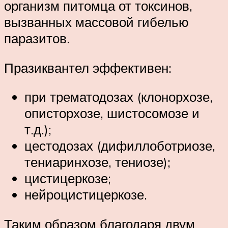
организм питомца от токсинов,
вызванных массовой гибелью
паразитов.
Празиквантел эффективен:
при трематодозах (клонорхозе,
описторхозе, шистосомозе и
т.д.);
цестодозах (дифиллоботриозе,
тениаринхозе, тениозе);
цистицеркозе;
нейроцистицеркозе.
Таким образом благодаря двум