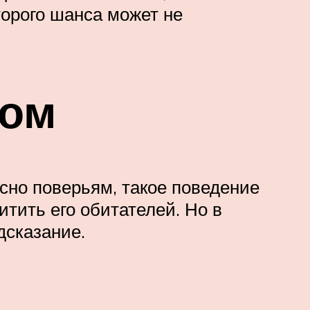
торого шанса может не
дом
сно поверьям, такое поведение
тить его обитателей. Но в
дсказание.