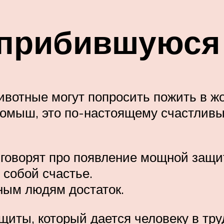
 прибившуюся 
вотные могут попросить пожить в ж
здомыш, это по-настоящему счастливы
 говорят про появление мощной защит
 собой счастье.
ным людям достаток.
ащиты, который дается человеку в тр