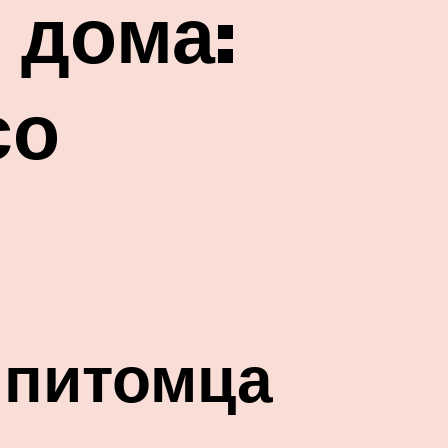
 дома:
со
 питомца