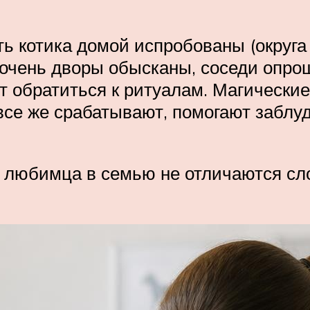
ть котика домой испробованы (округ
 очень дворы обысканы, соседи опро
нт обратиться к ритуалам. Магически
все же срабатывают, помогают заблу
любимца в семью не отличаются сло