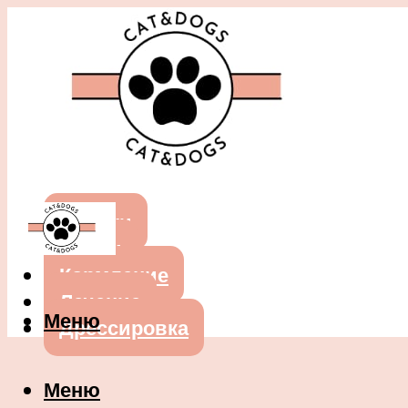
Собаки
Кошки
Кормление
Лечение
Меню
Дрессировка
Меню