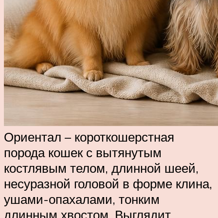
Ориентал – короткошерстная
порода кошек с вытянутым
костлявым телом, длинной шеей,
несуразной головой в форме клина,
ушами-опахалами, тонким
длинным хвостом. Выглядит