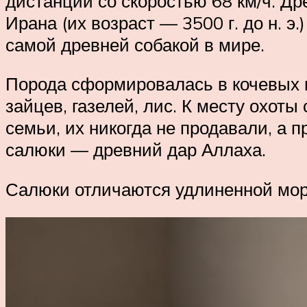
дистанции со скоростью 68 км/ч. Д
Ирана (их возраст — 3500 г. до н. э
самой древней собакой в мире.
Порода сформировалась в кочевых 
зайцев, газелей, лис. К месту охо
семьи, их никогда не продавали, а 
салюки — древний дар Аллаха.
Салюки отличаются удлиненной мо