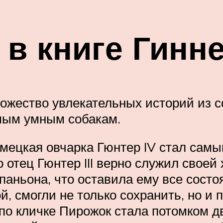
в книге Гинн
ножество увлекательных историй из с
амым умным собакам.
емецкая овчарка Гюнтер IV стал сам
о отец Гюнтер III верно служил своей
паньона, что оставила ему все состо
, смогли не только сохранить, но и 
о кличке Пирожок стала потомком д