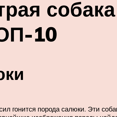
рая собака
ТОП-10
юки
 сил гонится порода салюки. Эти соб