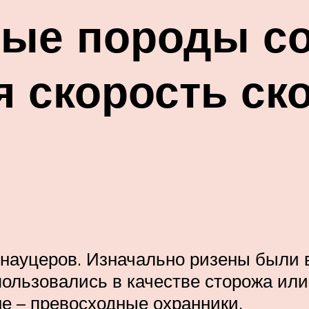
ые породы со
 скорость ско
 шнауцеров. Изначально ризены были
льзовались в качестве сторожа или 
е – превосходные охранники.