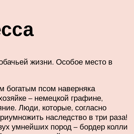
есса
обачьей жизни. Особое место в
ым богатым псом наверняка
 хозяйке – немецкой графине,
яние. Люди, которые, согласно
приумножить наследство в три раза!
вух умнейших пород – бордер колли