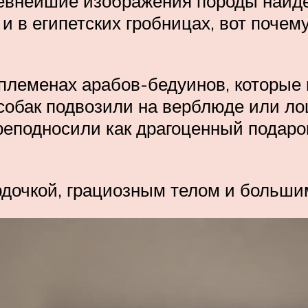
ревнейшие изображения породы найд
.) и в египетских гробницах, вот поче
племенах арабов-бедуинов, которые 
ты собак подвозили на верблюде или 
преподносили как драгоценный подар
рдочкой, грациозным телом и больш