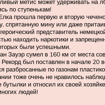
ливый метис может удерживать на лбу
ясь по ступенькам!
Елка прошла первую и вторую чеченс
ку, спрятанную мину или даже прита
героический представитель немецко
тью находить наркотики и запрещен
которых были успешными.
н Зауэр сумел в 160 км от места с
 Рекорд был поставлен в начале 20 ве
тся разбросанные по газонам пластик
нии тоже очень не нравилось наблюд
бутылки и относил их своей хозяйке.
многих людей!