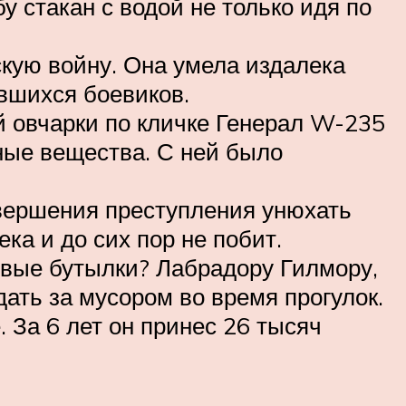
 стакан с водой не только идя по
кую войну. Она умела издалека
ившихся боевиков.
й овчарки по кличке Генерал W-235
ные вещества. С ней было
овершения преступления унюхать
ка и до сих пор не побит.
овые бутылки? Лабрадору Гилмору,
ать за мусором во время прогулок.
 За 6 лет он принес 26 тысяч