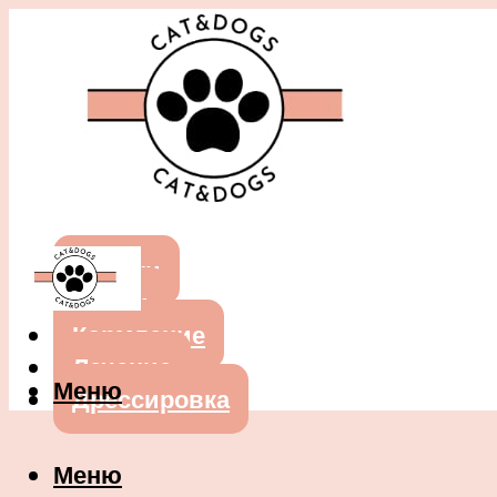
Собаки
Кошки
Кормление
Лечение
Меню
Дрессировка
Меню