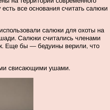
ены на территории современного
му есть все основания считать салюки
использовали салюки для охоты на
лошади. Салюки считались членами
ок. Еще бы — бедуины верили, что
ими свисающими ушами.