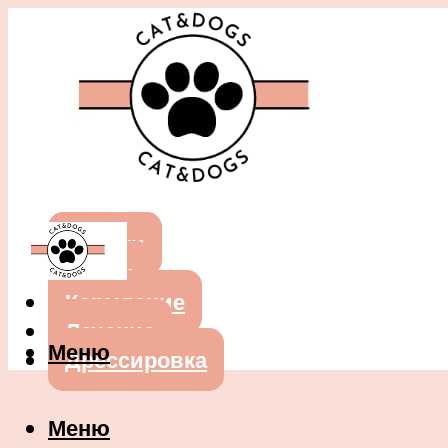
Собаки
Кошки
Кормление
Лечение
Меню
Дрессировка
Меню