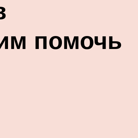
в
 им помочь