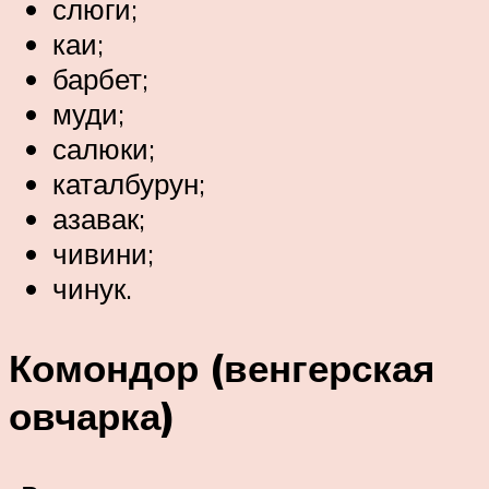
слюги;
каи;
барбет;
муди;
салюки;
каталбурун;
азавак;
чивини;
чинук.
Комондор (венгерская
овчарка)