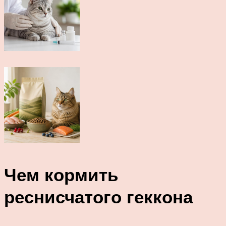
Чем кормить
реснисчатого геккона