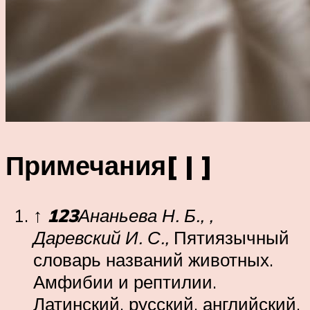
Примечания[ | ]
↑
1
2
3
Ананьева Н. Б., ,
Даревский И. С.,
Пятиязычный
словарь названий животных.
Амфибии и рептилии.
Латинский, русский, английский,