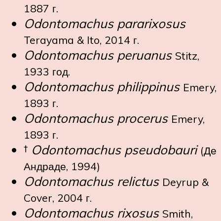
1887 г.
Odontomachus pararixosus
Terayama & Ito, 2014 г.
Odontomachus peruanus
Stitz,
1933 год.
Odontomachus philippinus
Emery,
1893 г.
Odontomachus procerus
Emery,
1893 г.
†
Odontomachus pseudobauri
(Де
Андраде, 1994)
Odontomachus relictus
Deyrup &
Cover, 2004 г.
Odontomachus rixosus
Smith,