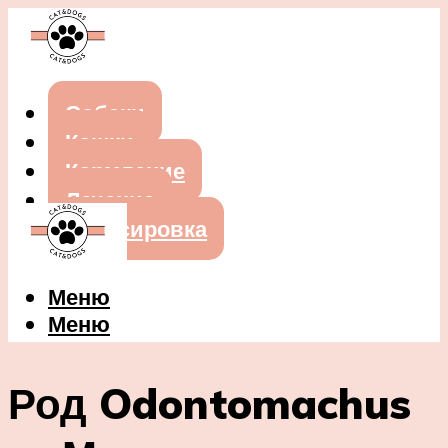
Собаки
Кошки
Кормление
Лечение
Дрессировка
Меню
Меню
Род Odontomachus