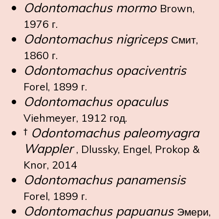
Odontomachus mormo
Brown,
1976 г.
Odontomachus nigriceps
Смит,
1860 г.
Odontomachus opaciventris
Forel, 1899 г.
Odontomachus opaculus
Viehmeyer, 1912 год.
†
Odontomachus paleomyagra
Wappler
, Dlussky, Engel, Prokop &
Knor, 2014
Odontomachus panamensis
Forel, 1899 г.
Odontomachus papuanus
Эмери,