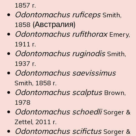
1857 г.
Odontomachus ruficeps
Smith,
(Австралия)
1858
Odontomachus rufithorax
Emery,
1911 г.
Odontomachus ruginodis
Smith,
1937 г.
Odontomachus saevissimus
Smith, 1858 г.
Odontomachus scalptus
Brown,
1978
Odontomachus schoedli
Sorger &
Zettel, 2011 г.
Odontomachus scifictus
Sorger &