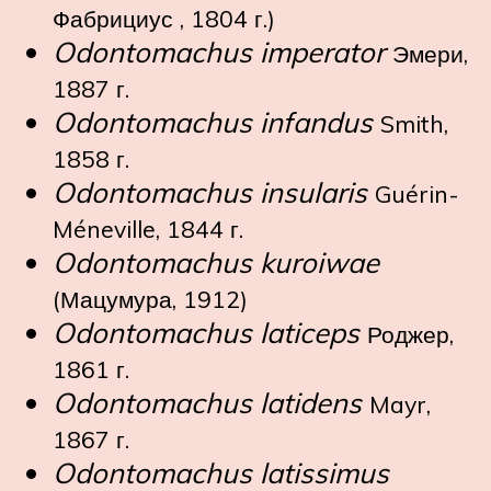
Фабрициус , 1804 г.)
Odontomachus imperator
Эмери,
1887 г.
Odontomachus infandus
Smith,
1858 г.
Odontomachus insularis
Guérin-
Méneville, 1844 г.
Odontomachus kuroiwae
(Мацумура, 1912)
Odontomachus laticeps
Роджер,
1861 г.
Odontomachus latidens
Mayr,
1867 г.
Odontomachus latissimus