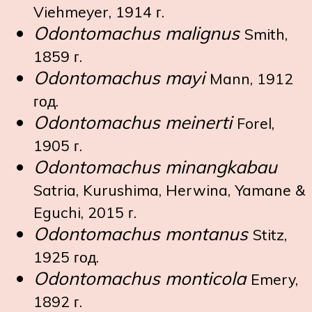
Viehmeyer, 1914 г.
Odontomachus malignus
Smith,
1859 г.
Odontomachus mayi
Mann, 1912
год.
Odontomachus meinerti
Forel,
1905 г.
Odontomachus minangkabau
Satria, Kurushima, Herwina, Yamane &
Eguchi, 2015 г.
Odontomachus montanus
Stitz,
1925 год.
Odontomachus monticola
Emery,
1892 г.