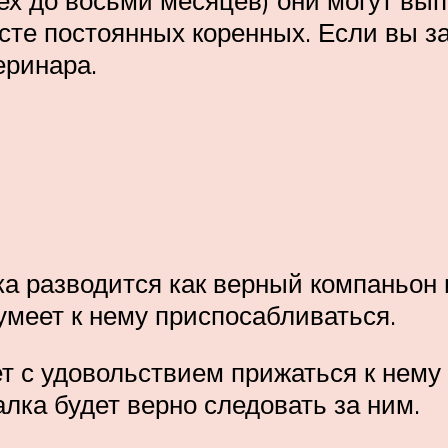
ех до восьми месяцев) они могут вы
осте постоянных коренных. Если вы 
еринара.
а разводится как верный компаньон и
 умеет к нему приспосабливаться.
т с удовольствием прижаться к нему
алка будет верно следовать за ним.