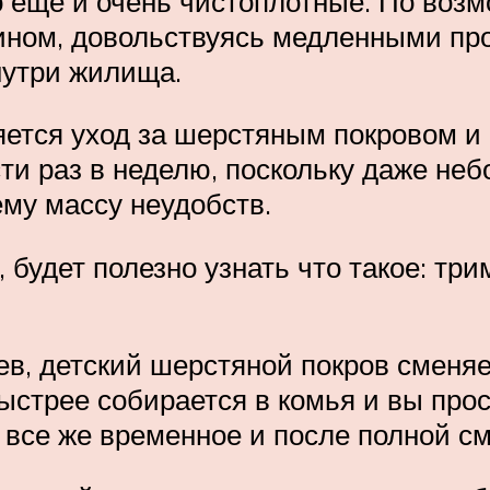
о еще и очень чистоплотные. По воз
ином, довольствуясь медленными пр
утри жилища.
тся уход за шерстяным покровом и 
и раз в неделю, поскольку даже не
ему массу неудобств.
 будет полезно узнать что такое: тр
в, детский шерстяной покров сменяе
ыстрее собирается в комья и вы прос
о все же временное и после полной с