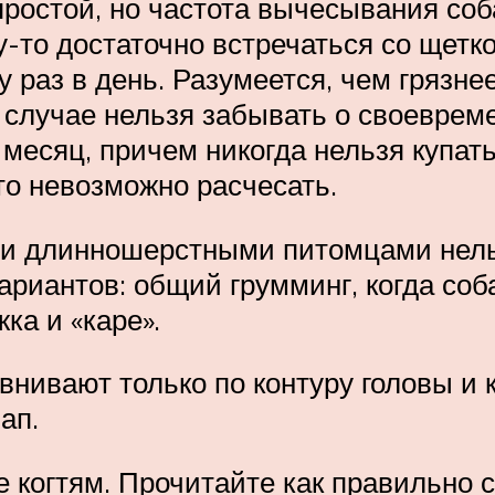
ростой, но частота вычесывания соба
то достаточно встречаться со щеткой
 раз в день. Разумеется, чем грязне
ем случае нельзя забывать о своевре
 месяц, причем никогда нельзя купат
то невозможно расчесать.
кими длинношерстными питомцами нель
ариантов: общий грумминг, когда соб
ка и «каре».
ивают только по контуру головы и к
ап.
когтям. Прочитайте как правильно с