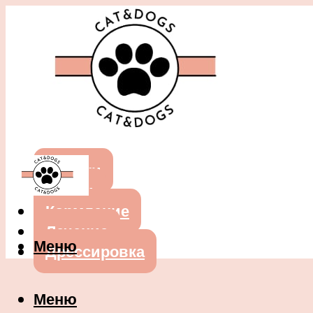
Собаки
Кошки
Кормление
Лечение
Меню
Дрессировка
Меню