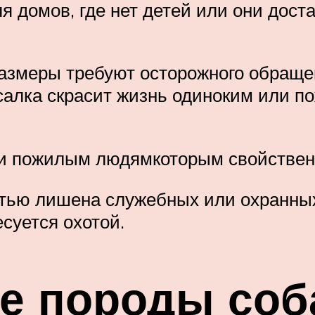
я домов, где нет детей или они дост
азмеры требуют осторожного обращени
усалка скрасит жизнь одиноким или
ли пожилым людямкоторым свойствен
тью лишена служебных или охранных 
суется охотой.
е породы соб