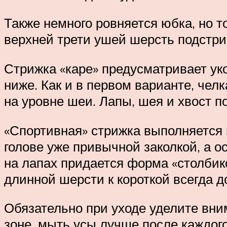
Также немного ровняется юбка, но т
верхней трети ушей шерсть подстриг
Стрижка «каре» предусматривает ук
ниже. Как и в первом варианте, челк
на уровне шеи. Лапы, шея и хвост п
«Спортивная» стрижка выполняется п
голове уже привычной заколкой, а 
на лапах придается форма «столбико
длинной шерсти к короткой всегда 
Обязательно при уходе уделите вни
зоне, мыть усы лучше после каждог