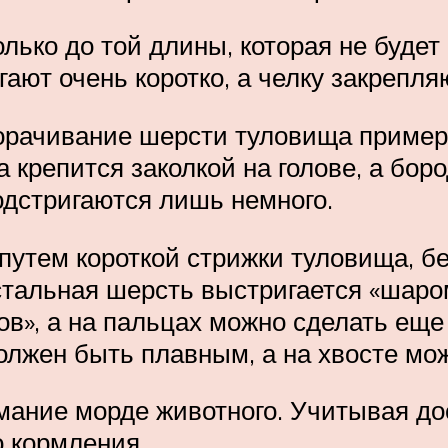
олько до той длины, которая не буд
ают очень коротко, а челку закрепля
орачивание шерсти туловища примерн
а крепится заколкой на голове, а бор
одстригаются лишь немного.
утем короткой стрижки туловища, бе
остальная шерсть выстригается «шаро
в», а на пальцах можно сделать еще 
должен быть плавным, а на хвосте мо
мание морде животного. Учитывая до
о кормления