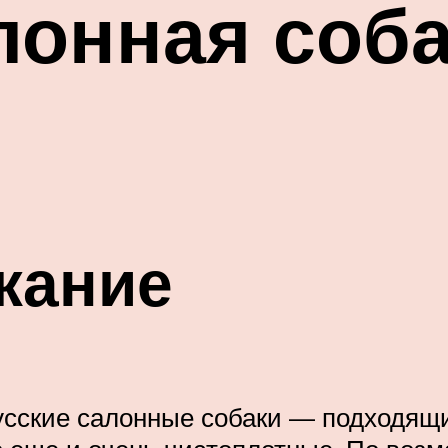
лонная соб
жание
русские салонные собаки — подходящ