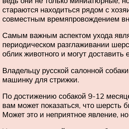
ведь они не только миниатюрные, н
стараются находиться рядом с хозя
совместным времяпровождением вн
Самым важным аспектом ухода являе
периодическом разглаживании шерст
облик животного и могут доставить 
Владельцу русской салонной собаки,
машинку для стрижки.
По достижению собакой 9-12 месяце
вам может показаться, что шерсть б
Может это и неприятное явление, н