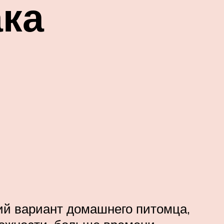
ака
ий вариант домашнего питомца,