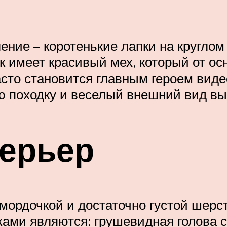
ние – коротенькие лапки на круглом
ек имеет красивый мех, который от о
сто становится главным героем виде
ю походку и веселый внешний вид вы
терьер
мордочкой и достаточно густой шерст
ками являются: грушевидная голова 