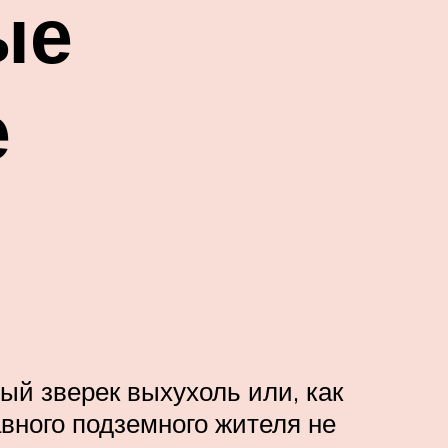
ые
е
ый зверек выхухоль или, как
авного подземного жителя не