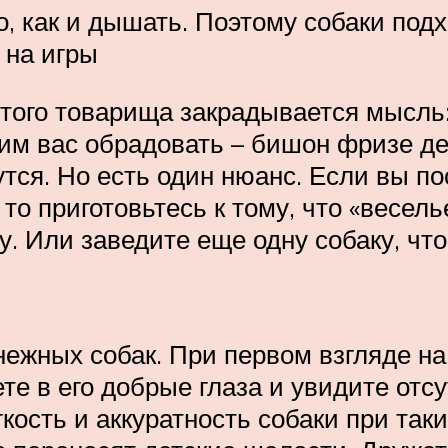
но, как и дышать. Поэтому собаки по
 на игры
стого товарища закрадывается мысль:
им вас обрадовать – бишон фризе де
тся. Но есть один нюанс. Если вы по
о приготовьтесь к тому, что «весель
у. Или заведите еще одну собаку, ч
ежных собак. При первом взгляде на 
ете в его добрые глаза и увидите отс
гкость и аккуратность собаки при так