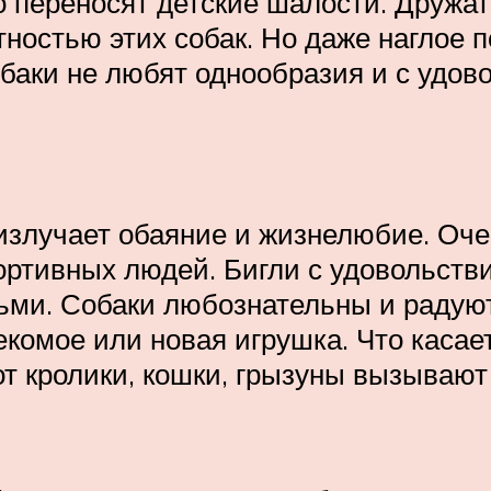
о переносят детские шалости. Дружат
тностью этих собак. Но даже наглое 
обаки не любят однообразия и с удов
 излучает обаяние и жизнелюбие. Оч
ортивных людей. Бигли с удовольстви
тьми. Собаки любознательны и радую
секомое или новая игрушка. Что касае
от кролики, кошки, грызуны вызывают 