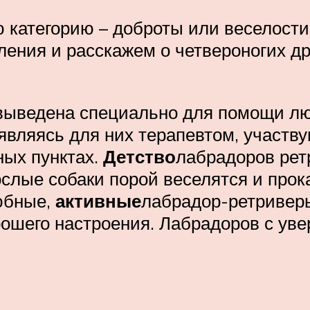
ю категорию – доброты или веселости
ния и расскажем о четвероногих др
выведена специально для помощи лю
являясь для них терапевтом, участву
ых пунктах.
Детство
лабрадоров рет
ослые собаки порой веселятся и прок
юбные,
активные
лабрадор-ретриве
рошего настроения. Лабрадоров с ув