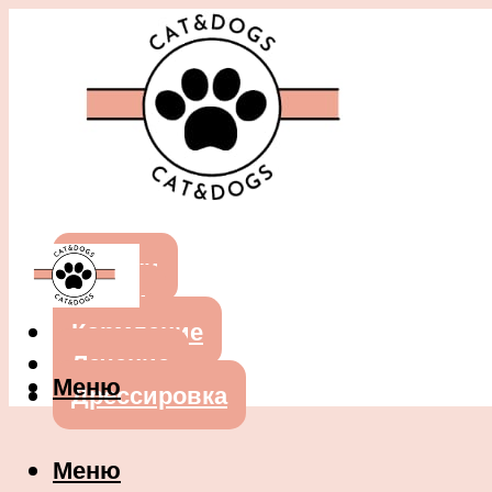
Собаки
Кошки
Кормление
Лечение
Меню
Дрессировка
Меню