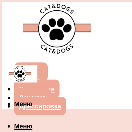
Собаки
Кошки
Кормление
Лечение
Меню
Дрессировка
Меню