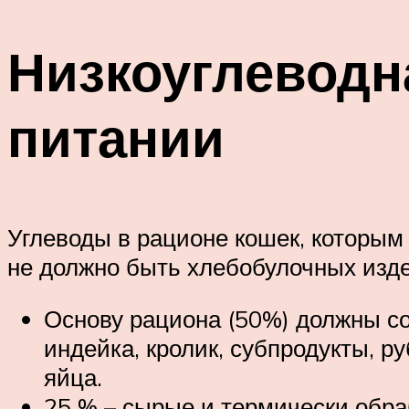
Низкоуглеводн
питании
Углеводы в рационе кошек, которым
не должно быть хлебобулочных издел
Основу рациона (50%) должны со
индейка, кролик, субпродукты, р
яйца.
25 % – сырые и термически обра