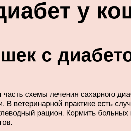
иабет у кош
шек с диабет
 часть схемы лечения сахарного диа
и. В ветеринарной практике есть слу
углеводный рацион. Кормить больных
тов.