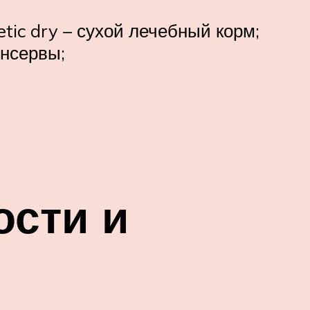
etic dry – сухой лечебный корм;
онсервы;
ости и