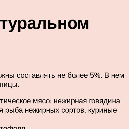
атуральном
лжны составлять не более 5%. В нем
еницы.
тическое мясо: нежирная говядина,
кая рыба нежирных сортов, куриные
ртофеля.