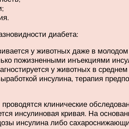
;
ия.
разновидности диабета:
звивается у животных даже в молодом
олько пожизненными инъекциями инсу
иагностируется у животных в среднем
выработкой инсулина, терапия пред
проводятся клинические обследован
яется инсулиновая кривая. На основа
озы инсулина либо сахароснижающих