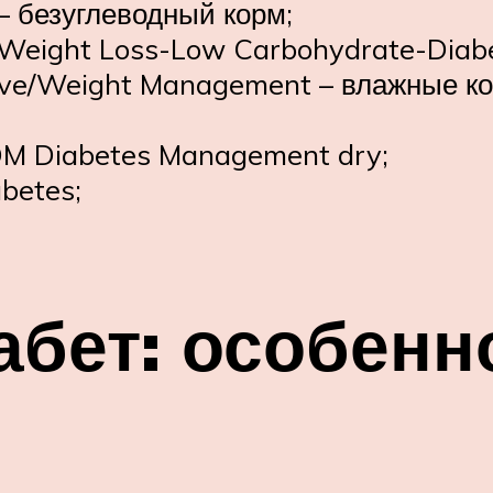
– безуглеводный корм;
ine Weight Loss-Low Carbohydrate-Diab
estive/Weight Management – влажные к
e DM Diabetes Management dry;
abetes;
бет: особенн