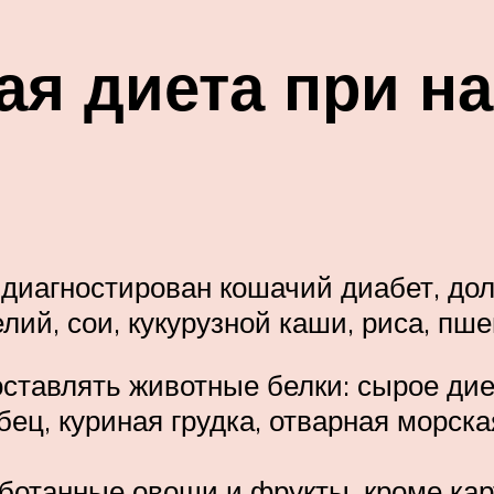
ая диета при н
 диагностирован кошачий диабет, до
ий, сои, кукурузной каши, риса, пш
ставлять животные белки: сырое дие
убец, куриная грудка, отварная морс
ботанные овощи и фрукты, кроме ка