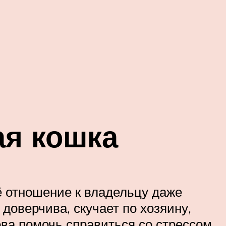
ая кошка
ё отношение к владельцу даже
доверчива, скучает по хозяину,
това помочь справиться со стрессом