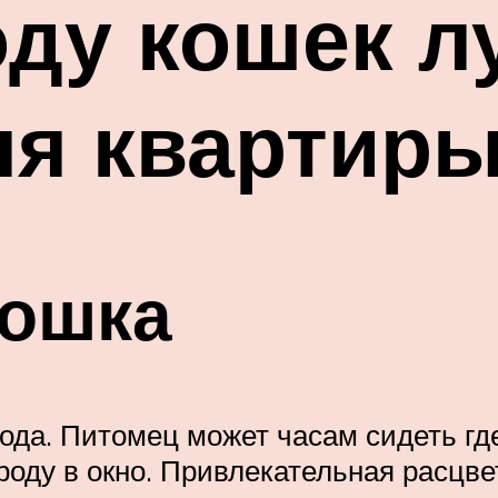
оду кошек л
ля квартир
кошка
рода. Питомец может часам сидеть гд
оду в окно. Привлекательная расцве