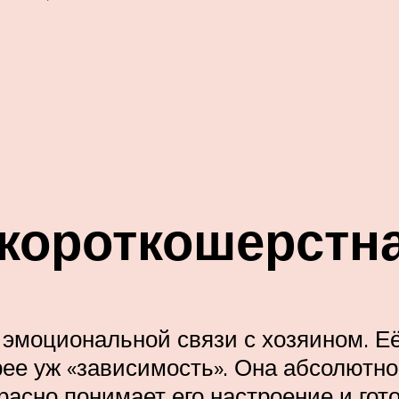
короткошерстн
в эмоциональной связи с хозяином. Е
е уж «зависимость». Она абсолютно 
красно понимает его настроение и го