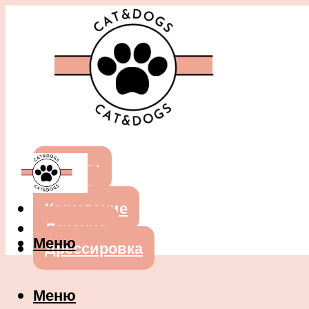
Собаки
Кошки
Кормление
Лечение
Меню
Дрессировка
Меню