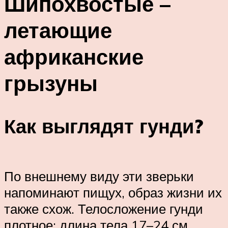
Шипохвостые –
летающие
африканские
грызуны
Как выглядят гунди?
По внешнему виду эти зверьки
напоминают пищух, образ жизни их
также схож. Телосложение гунди
плотное; длина тела 17–24 см,