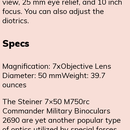
view, 25 mm eye relief, and 10 inch
focus. You can also adjust the
diotrics.
Specs
Magnification: 7xObjective Lens
Diameter: 50 mmWeight: 39.7
ounces
The Steiner 7×50 M750rc
Commander Military Binoculars
2690 are yet another popular type
of optics utilized by special forces.