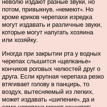
неволю издают разные звуки, но
потом, привыкнув, «немеют». Но
кроме криков черепахи изредка
могут издавать и различные звуки,
которые могут напугать хозяина
или хозяйку.
Иногда при закрытии рта у водных
черепах слышится «щелканье»
кончиков роговых челюстей друг о
друга. Если крупная черепаха резко
втягивает голову в панцирь, то
воздух, вытесняемый из легких,
может издавать «шипение», да и
сама черепаха может зашипеть,