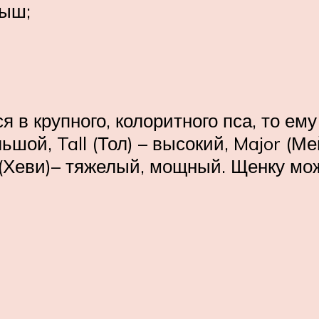
лыш;
 в крупного, колоритного пса, то ему
льшой, Tall (Тол) – высокий, Major (
 (Хеви)– тяжелый, мощный. Щенку мож