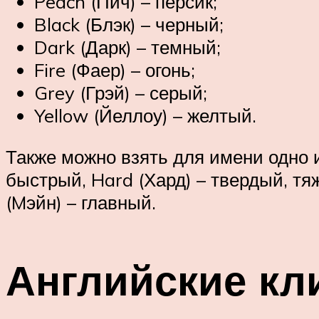
Peach (Пич) – персик;
Black (Блэк) – черный;
Dark (Дарк) – темный;
Fire (Фаер) – огонь;
Grey (Грэй) – серый;
Yellow (Йеллоу) – желтый.
Также можно взять для имени одно и
быстрый, Hard (Хард) – твердый, тя
(Mэйн) – главный.
Английские кли