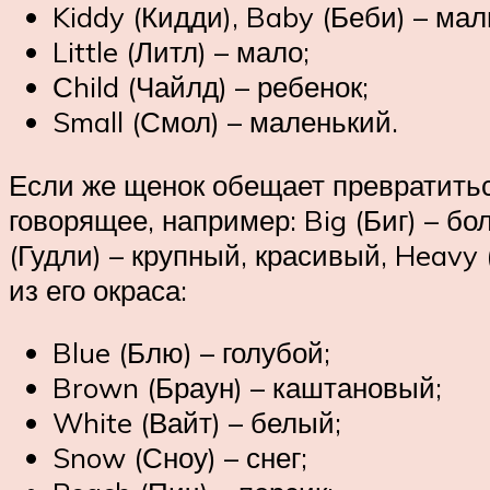
Kiddy (Кидди), Baby (Беби) – ма
Little (Литл) – мало;
Сhild (Чайлд) – ребенок;
Small (Смол) – маленький.
Если же щенок обещает превратиться
говорящее, например: Big (Биг) – бо
(Гудли) – крупный, красивый, Heavy
из его окраса:
Blue (Блю) – голубой;
Brown (Браун) – каштановый;
White (Вайт) – белый;
Snow (Сноу) – снег;