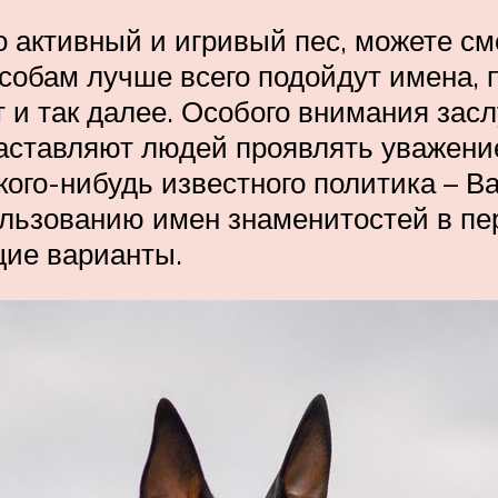
о активный и игривый пес, можете см
собам лучше всего подойдут имена, 
т и так далее. Особого внимания зас
ставляют людей проявлять уважение
кого-нибудь известного политика – В
ользованию имен знаменитостей в пе
щие варианты.