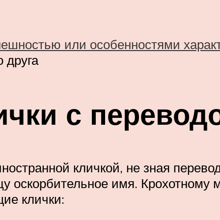
нешностью или особенностями характ
 друга
ички с перевод
ностранной кличкой, не зная перевода
цу оскорбительное имя. Крохотному 
щие клички: