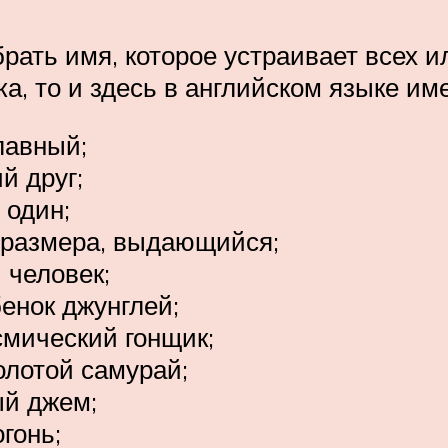
рать имя, которое устраивает всех 
чка, то и здесь в английском языке 
лавный;
й друг;
 один;
о размера, выдающийся;
 человек;
бенок джунглей;
смический гонщик;
олотой самурай;
ый джем;
огонь;