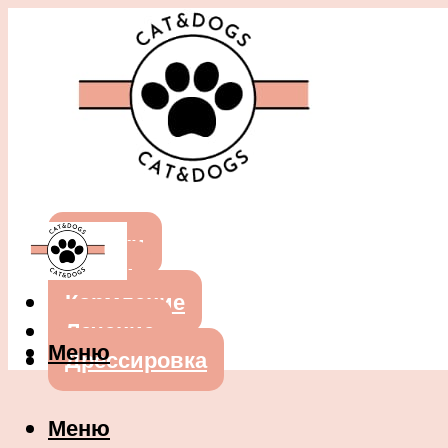
Собаки
Кошки
Кормление
Лечение
Меню
Дрессировка
Меню