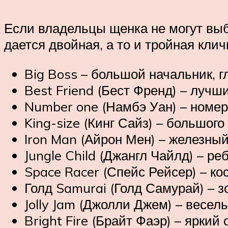
Если владельцы щенка не могут выб
дается двойная, а то и тройная кли
Big Boss – большой начальник, г
Best Friend (Бест Френд) – лучши
Number one (Намбэ Уан) – номер
King-size (Кинг Сайз) – большог
Iron Man (Айрон Мен) – железный
Jungle Child (Джангл Чайлд) – ре
Space Racer (Спейс Рейсер) – ко
Голд Samurai (Голд Самурай) – з
Jolly Jam (Джолли Джем) – весел
Bright Fire (Брайт Фаэр) – яркий 