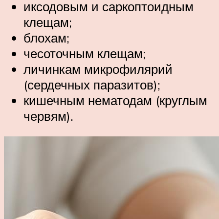
иксодовым и саркоптоидным
клещам;
блохам;
чесоточным клещам;
личинкам микрофилярий
(сердечных паразитов);
кишечным нематодам (круглым
червям).