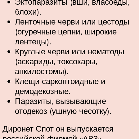
Эктопаразиты (вши, власоеды,
блохи).
Ленточные черви или цестоды
(огуречные цепни, широкие
лентецы).
Круглые черви или нематоды
(аскариды, токсокары,
анкилостомы).
Клещи саркоптоидные и
демодекозные.
Паразиты, вызывающие
отодекоз (ушную чесотку).
Диронет Спот он выпускается
российской фирмой «АВЗ».