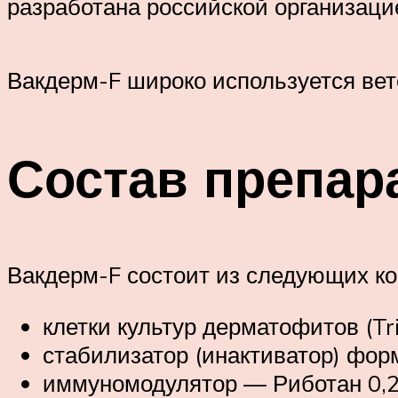
разработана российской организац
Вакдерм-F широко используется ве
Состав препар
Вакдерм-F состоит из следующих ко
клетки культур дерматофитов (Tr
стабилизатор (инактиватор) фор
иммуномодулятор — Риботан 0,