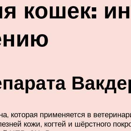
я кошек: и
ению
парата Вакде
на, которая применяется в ветерина
зней кожи, когтей и шёрстного покр