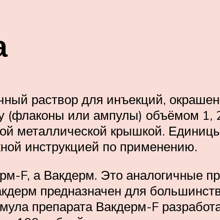
а
чный раствор для инъекций, окрашен
у (флаконы или ампулы) объёмом 1, 
ной металлической крышкой. Единицы
ажной инструкцией по применению.
рм-F, а Вакдерм. Это аналогичные п
акдерм предназначен для большинств
 формула препарата Вакдерм-F разрабо