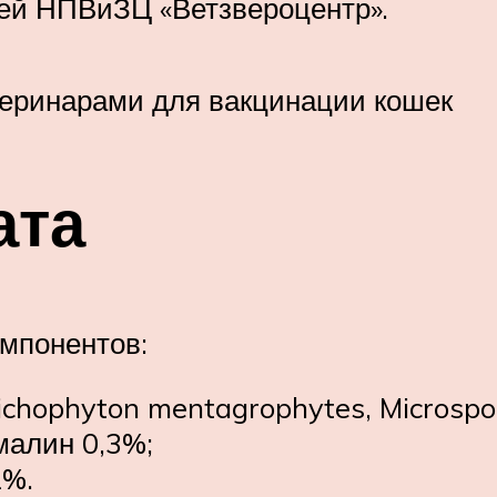
ией НПВиЗЦ «Ветзвероцентр».
теринарами для вакцинации кошек
ата
мпонентов:
ichophyton mentagrophytes, Microspo
малин 0,3%;
2%.