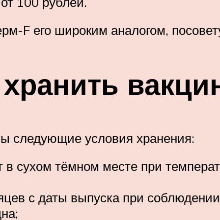
 от 100 рублей.
рм-F его широким аналогом, посовет
 хранить вакци
ны следующие условия хранения:
 в сухом тёмном месте при температу
яцев с даты выпуска при соблюдении
на;