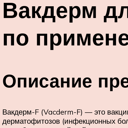
Вакдерм дл
по примен
Описание пре
Вакдерм-F (Vacderm-F) — это вакци
дерматофитозов (инфекционных боле