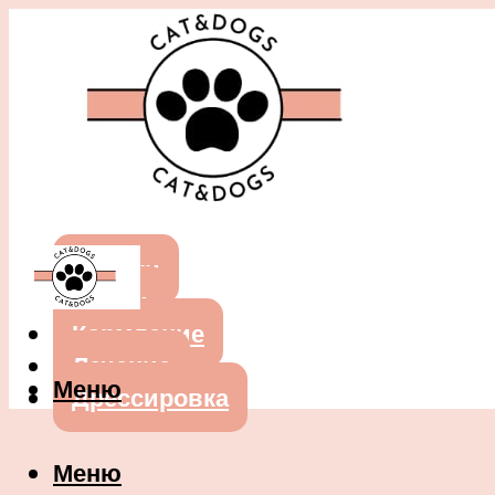
Собаки
Кошки
Кормление
Лечение
Меню
Дрессировка
Меню