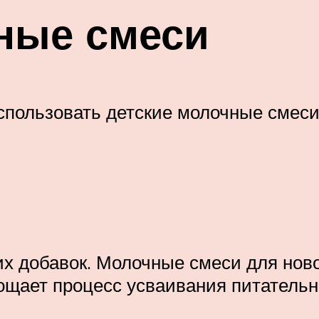
ные смеси
спользовать детские молочные смеси 
гих добавок. Молочные смеси для но
рощает процесс усваивания питатель