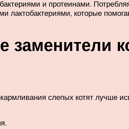
бактериями и протеинами. Потребля
и лактобактериями, которые помога
 заменители к
ыкармливания слепых котят лучше и
я.