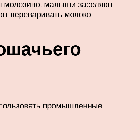
я молозиво, малыши заселяют
ют переваривать молоко.
ошачьего
спользовать промышленные