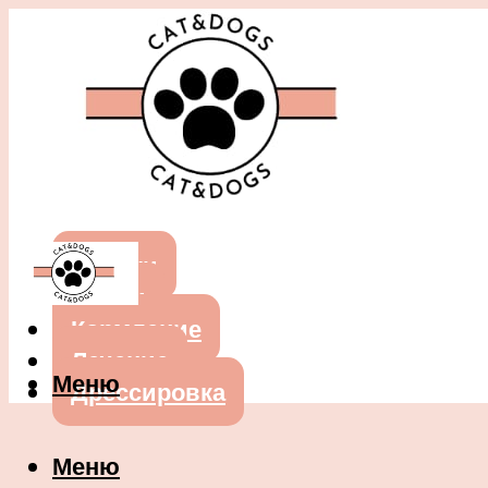
Собаки
Кошки
Кормление
Лечение
Меню
Дрессировка
Меню