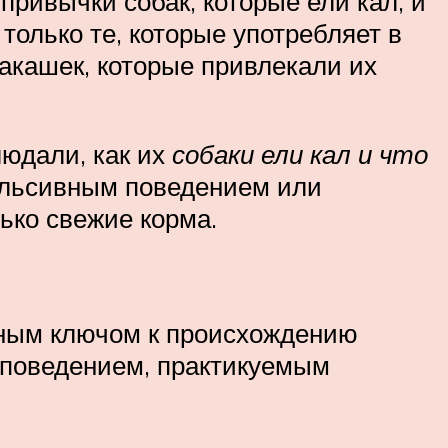
привычки собак, которые ели кал, и
 только те, которые употребляет в
какашек, которые привлекали их
людали, как их
собаки ели кал и что
пульсивным поведением или
ько свежие корма.
жным ключом к происхождению
м поведением, практикуемым