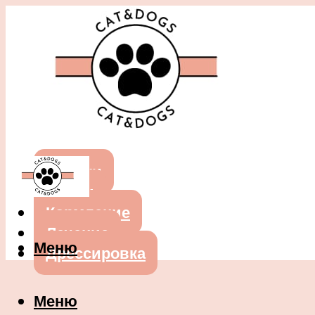
Собаки
Кошки
Кормление
Лечение
Меню
Дрессировка
Меню