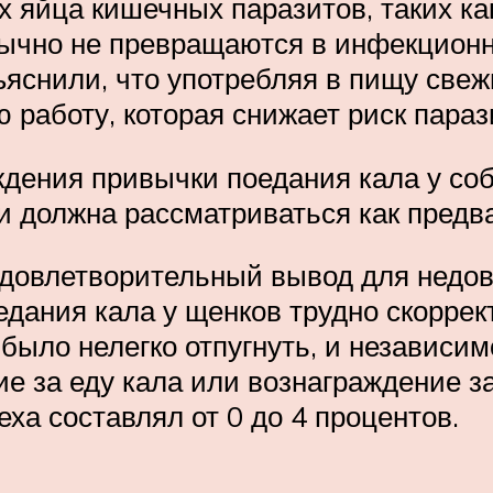
х яйца кишечных паразитов, таких ка
обычно не превращаются в инфекцион
яснили, что употребляя в пищу свеж
ю работу, которая снижает риск пара
ждения привычки поедания кала у со
и должна рассматриваться как предв
удовлетворительный вывод для недо
едания кала у щенков трудно скоррек
было нелегко отпугнуть, и независим
е за еду кала или вознаграждение з
ха составлял от 0 до 4 процентов.