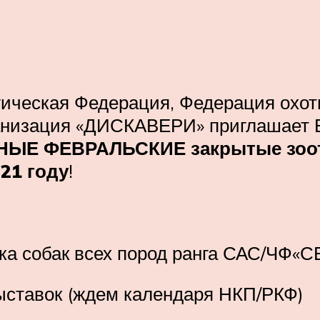
гическая Федерация, Федерация охот
рганизация «ДИСКАВЕРИ» приглаша
ЫЕ ФЕВРАЛЬСКИЕ закрытые зоот
21 году
!
ка собак всех пород ранга САС/ЧФ
ыставок (ждем календаря НКП/РКФ)