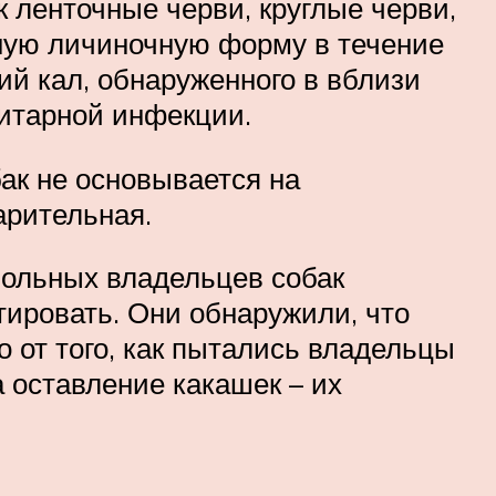
к ленточные черви, круглые черви,
ную личиночную форму в течение
ий кал, обнаруженного в вблизи
зитарной инфекции.
бак не основывается на
арительная.
вольных владельцев собак
тировать. Они обнаружили, что
о от того, как пытались владельцы
а оставление какашек – их