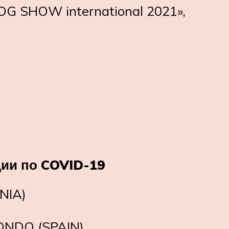
G SHOW international 2021»,
ции по
COVID
-19
NIA)
NDO (SPAIN)