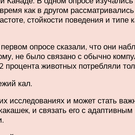
и Канаде. В одном опросе изучались 
о время как в другом рассматривались
астоте, стойкости поведения и типе 
первом опросе сказали, что они наб
ому, не было связано с обычно ком
82 процента животных потребляли тол
ежий кал.
оих исследованиях и может стать ва
 какашек, и связать его с адаптивны
.