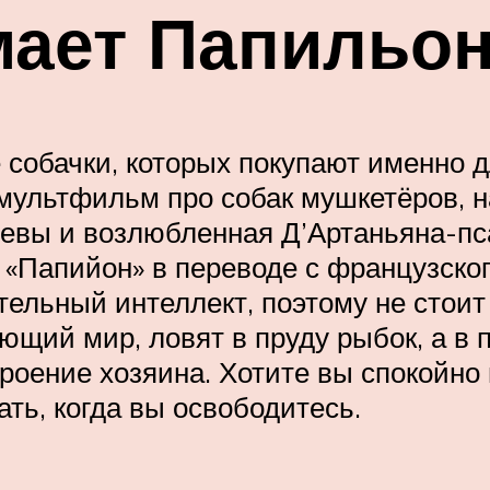
мает Папильо
собачки, которых покупают именно дл
мультфильм про собак мушкетёров, на
левы и возлюбленная Д’Артаньяна-пс
– «Папийон» в переводе с французско
ельный интеллект, поэтому не стоит
ющий мир, ловят в пруду рыбок, а в п
роение хозяина. Хотите вы спокойно п
ать, когда вы освободитесь.