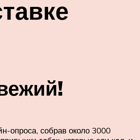
ставке
вежий!
йн-опроса, собрав около 3000