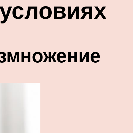
 условиях
азмножение