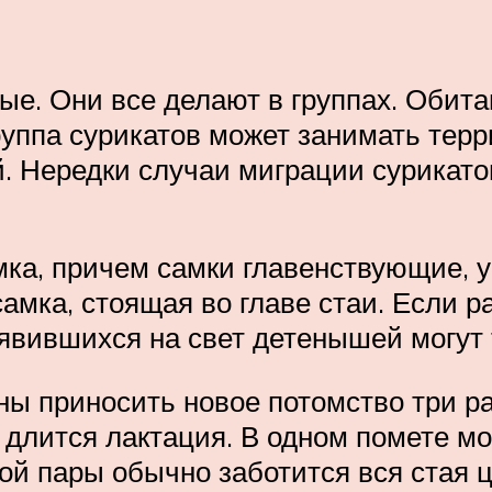
ые. Они все делают в группах. Оби
группа сурикатов может занимать тер
й. Нередки случаи миграции сурикато
мка, причем самки главенствующие, у
мка, стоящая во главе стаи. Если ра
оявившихся на свет детенышей могут 
ы приносить новое потомство три раз
длится лактация. В одном помете мо
й пары обычно заботится вся стая ц