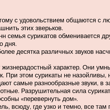
тому с удовольствием общаются с л
шнить этих зверьков.
н семья сурикатов обменивается друг
о дня.
 более десятка различных звуков на
 жизнерадостный характер. Они умны 
. При этом сурикаты не назойливы, 
ают самые разнообразные звуки, в за
вотные. Разрушительная сила сурикат
особны «перевернуть дом».
ь, всюду, где узко и темно, все там