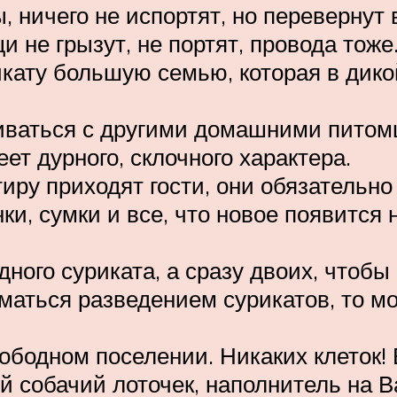
 ничего не испортят, но перевернут 
 не грызут, не портят, провода тоже
икату большую семью, которая в дико
живаться с другими домашними питомц
ет дурного, склочного характера.
ртиру приходят гости, они обязатель
и, сумки и все, что новое появится 
ного суриката, а сразу двоих, чтобы 
иматься разведением сурикатов, то м
ободном поселении. Никаких клеток!
 собачий лоточек, наполнитель на 