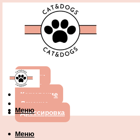
Собаки
Кошки
Кормление
Лечение
Меню
Дрессировка
Меню