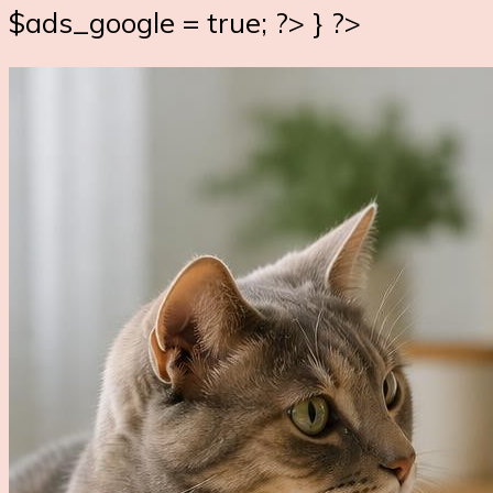
$ads_google = true; ?> } ?>