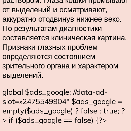
раствором. Глаза кошки промывают
от выделений и осматривают,
аккуратно отодвинув нижнее веко.
По результатам диагностики
составляется клиническая картина.
Признаки глазных проблем
определяются состоянием
зрительного органа и характером
выделений.
global $ads_google; //data-ad-
slot=»2475549904″ $ads_google =
empty($ads_google) ? false : true; ?
> if ($ads_google == false) {?>