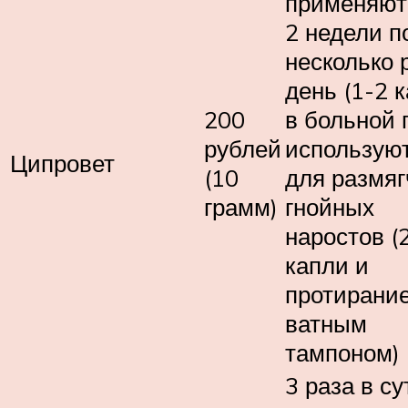
применяют
2 недели п
несколько 
день (1-2 
200
в больной г
рублей
использую
Ципровет
(10
для размя
грамм)
гнойных
наростов (
капли и
протирани
ватным
тампоном)
3 раза в су