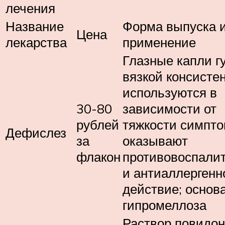
лечения
Название
Форма выпуска 
Цена
лекарства
применение
Глазные капли г
вязкой консисте
используются в
30-80
зависимости от
рублей
тяжкости симпто
Дефислез
за
оказывают
флакон
противовоспали
и антиаллергенн
действие; основа
гипромеллоза
Раствор повидон