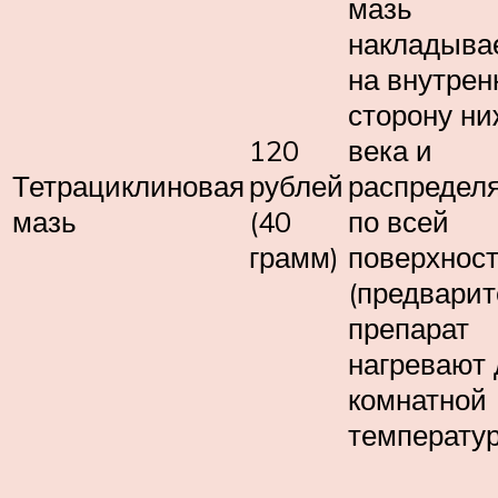
мазь
накладыва
на внутре
сторону ни
120
века и
Тетрациклиновая
рублей
распредел
мазь
(40
по всей
грамм)
поверхнос
(предвари
препарат
нагревают 
комнатной
температу