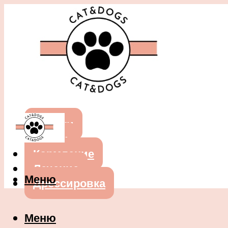
Собаки
Кошки
Кормление
Лечение
Меню
Дрессировка
Меню