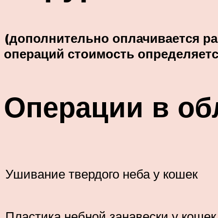
(дополнительно оплачивается раб
операций стоимость определяетс
Операции в об
Ушивание твердого неба у кошек
Пластика небной занавески у кошек