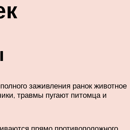
ек
ы
 полного заживления ранок животное
чики, травмы пугают питомца и
обиваются прямо противоположного