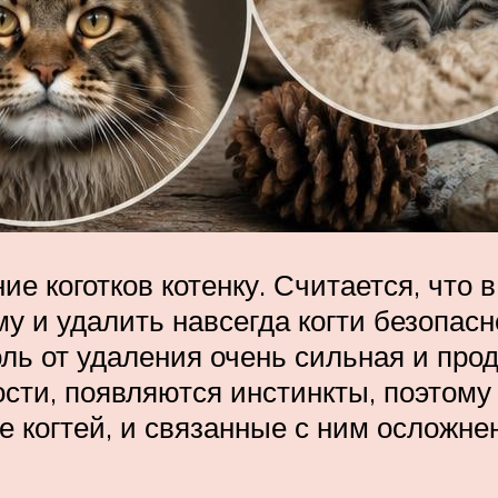
е коготков котенку. Считается, что 
у и удалить навсегда когти безопасн
оль от удаления очень сильная и про
ости, появляются инстинкты, поэтом
е когтей, и связанные с ним осложне