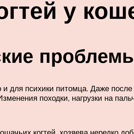
огтей у кош
ские проблем
 и для психики питомца. Даже после
Изменения походки, нагрузки на паль
кошачьих когтей, хозяева нередко д