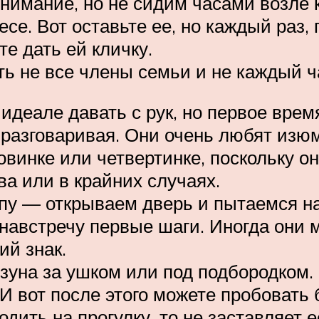
имание, но не сидим часами возле к
есе. Вот оставьте ее, но каждый раз,
те дать ей кличку.
ь не все члены семьи и не каждый ч
идеале давать с рук, но первое время
 разговаривая. Они очень любят изюм
овинке или четвертинке, поскольку о
а или в крайних случаях.
у — открываем дверь и пытаемся на
 навстречу первые шаги. Иногда они
ий знак.
ызуна за ушком или под подбородком.
И вот после этого можете пробовать б
дить на прогулку, то не заставляет 