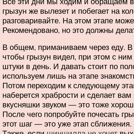
Все эти дни мы ходим и обращаем вн
грызун же вылезет и побегает на кол
разговаривайте. На этом этапе може
Рекомендовано, но это должны делат
В общем, приманиваем через еду. В 
чтобы грызун видел, при этом с ним
штуки в день. И давать стоит по пол
используем лишь на этапе знакомств
Потом переходим к следующему этап
наберется храбрости и сделает вам
вкусняшки звуком — это тоже хорош
После чего попробуйте почесать гр
этот шаг — это уже этап сближения. 
Также, если
шиншилла не хочет
выхо