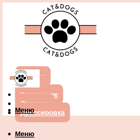
Собаки
Кошки
Кормление
Лечение
Меню
Дрессировка
Меню