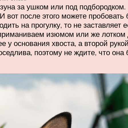
ызуна за ушком или под подбородком.
И вот после этого можете пробовать б
дить на прогулку, то не заставляет 
 приманиваем изюмом или же лотком 
ее у основания хвоста, а второй рук
длива, поэтому не ждите, что она б