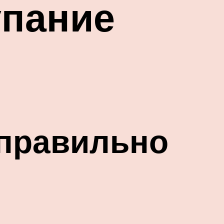
упание
 правильно