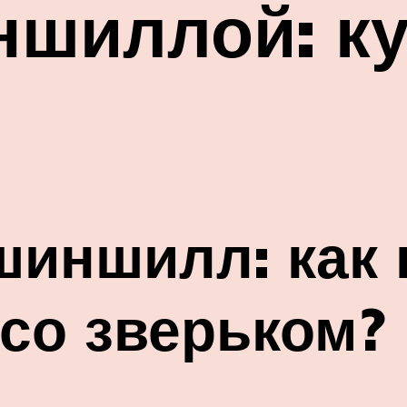
ншиллой: к
шиншилл: как
со зверьком?