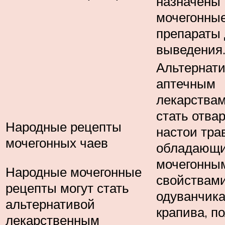
назначены
мочегонны
препараты 
выведения
Альтернат
аптечным
лекарствам
стать отва
Народные рецепты
настои трав
мочегонных чаев
обладающ
мочегонны
Народные мочегонные
свойствами
рецепты могут стать
одуванчика
альтернативой
крапива, п
лекарственным