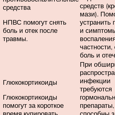
средств (к
средства
мази). Пом
НПВС помогут снять
устранить 
боль и отек после
и симптом
травмы.
воспаления
частности,
боль и отеч
При обшир
распростр
инфекции
Глюкокортикоиды
требуются
Глюкокортикоиды
гормональ
помогут за короткое
препараты,
время купировать
способны з