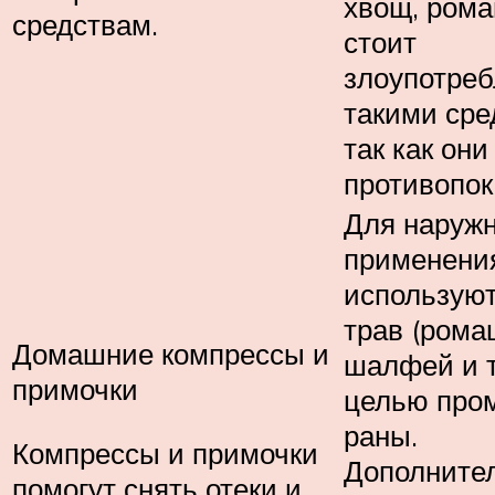
хвощ, рома
средствам.
стоит
злоупотреб
такими сре
так как он
противопок
Для наружн
применени
использую
трав (рома
Домашние компрессы и
шалфей и т.
примочки
целью про
раны.
Компрессы и примочки
Дополните
помогут снять отеки и