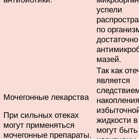
успели
распростра
по организ
достаточно
антимикро
мазей.
Так как оте
является
следствие
Мочегонные лекарства
накоплени
избыточно
При сильных отеках
жидкости в
могут применяться
могут быть
мочегонные препараты.