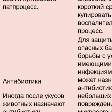
патпроцесс.
короткий с
купировать
воспалите
процесс.
Для защит
опасных ба
борьбы с у
имеющими
инфекциям
может назн
Антибиотики
антибиотик
Иногда после укусов
небольших
животных назначают
повреждени
антибиотики.
микроорга