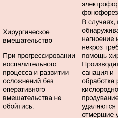
электрофор
фонофорез 
В случаях, 
обнаружив
Хирургическое
нагноение 
вмешательство
некроз тре
При прогрессировании
помощь хир
воспалительного
Производя
процесса и развитии
санация и
осложнений без
обработка 
оперативного
кислородн
вмешательства не
продувание
обойтись.
удаляются
отмершие 