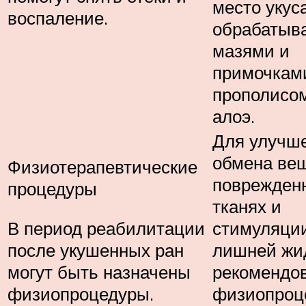
место укус
воспаление.
обрабатыв
мазями и
примочкам
прополисом
алоэ.
Для улучш
обмена вещ
Физиотерапевтические
поврежден
процедуры
тканях и
В период реабилитации
стимуляции
после укушенных ран
лишней жи
могут быть назначены
рекомендо
физиопроцедуры.
физиопроц