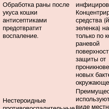
Обработка раны после
инфициров
укуса кошки
Концентри
антисептиками
средства (й
предотвратит
зеленка) н
воспаление.
только по 
раневой
поверхност
защиты от
проникнов
новых бакт
окружающе
Преимущес
используют
Нестероидные
виде мест
противовоспалительные