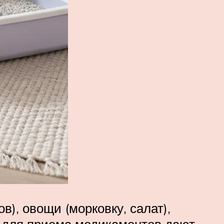
), овощи (морковку, салат),
и для приема медикаментов дают