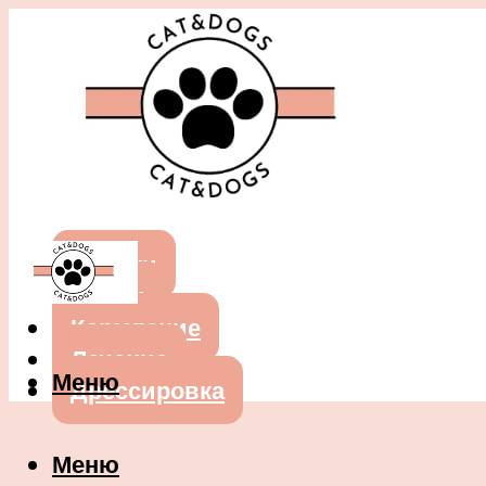
Собаки
Кошки
Кормление
Лечение
Меню
Дрессировка
Меню