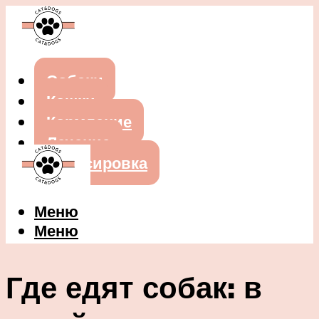
Собаки
Кошки
Кормление
Лечение
Дрессировка
Меню
Меню
Где едят собак: в