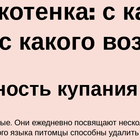
котенка: с 
с какого во
ность купания
ные. Они ежедневно посвящают неско
 языка питомцы способны удалить п