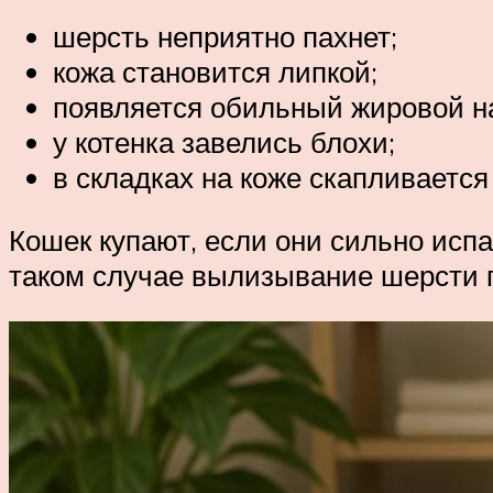
шерсть неприятно пахнет;
кожа становится липкой;
появляется обильный жировой н
у котенка завелись блохи;
в складках на коже скапливается 
Кошек купают, если они сильно испа
таком случае вылизывание шерсти 