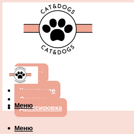
Собаки
Кошки
Кормление
Лечение
Меню
Дрессировка
Меню