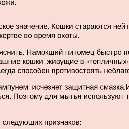
кожи.
еское значение. Кошки стараются ней
жертве во время охоты.
яснить. Намокший питомец быстро пе
ашние кошки, живущие в «тепличных»
егда способен противостоять небла
ампунем, исчезнет защитная смазка.И
ься. Поэтому для мытья используют 
и следующих признаков: