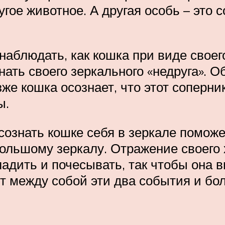
гое животное. А другая особь – это 
наблюдать, как кошка при виде своег
гнать своего зеркального «недруга». 
е кошка осознает, что этот соперн
ы.
сознать кошке себя в зеркале помож
большому зеркалу. Отражение своего 
ладить и почесывать, так чтобы она 
т между собой эти два события и бо