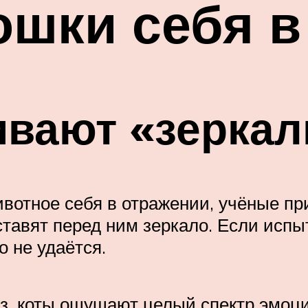
ошки себя в
вают «зеркал
животное себя в отражении, учёные п
 ставят перед ним зеркало. Если исп
о не удаётся.
аз, коты ощущают целый спектр эмоц