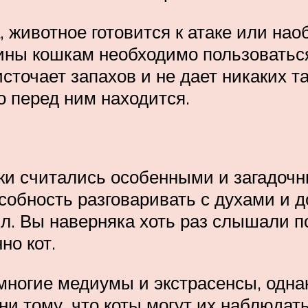
, животное готовится к атаке или наоб
ины кошкам необходимо пользоваться
источает запахов и не дает никаких
о перед ним находится.
шки считались особенными и загадо
особность разговаривать с духами и
ил. Вы наверняка хоть раз слышали п
но кот.
ногие медиумы и экстрасенсы, однак
и тому, что коты могут их наблюдать