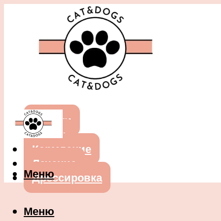
Собаки
Кошки
Кормление
Лечение
Меню
Дрессировка
Меню