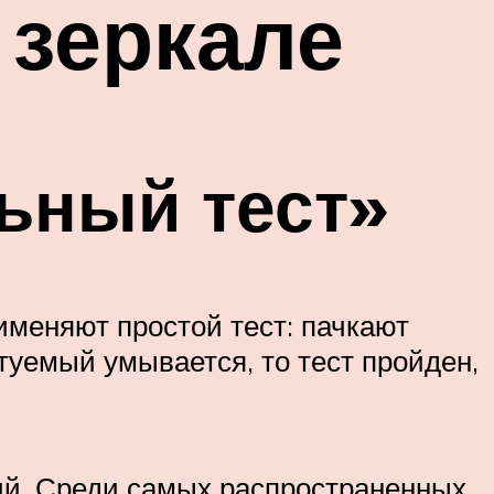
 зеркале
ьный тест»
рименяют простой тест: пачкают
ытуемый умывается, то тест пройден,
ий. Среди самых распространенных