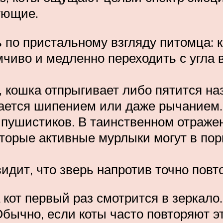
ующие.
 по пристальному взгляду питомца: ко
чиво и медленно переходить с угла в
 кошка отпрыгивает либо пятится на
ается шипением или даже рычанием.
ушистиков. В таинственном отражени
торые активные мурлыки могут в пор
видит, что зверь напротив точно повт
а кот первый раз смотрится в зеркал
бычно, если коты часто повторяют эт