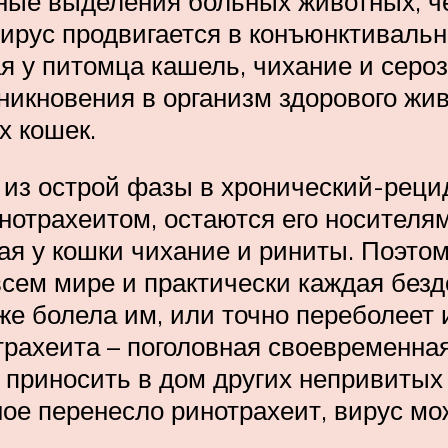
ные выделения больных животных, че
рус продвигается в конъюнктивальны
я у питомца кашель, чихание и серо
оникновения в организм здорового жи
х кошек.
 из острой фазы в хронический-рец
отрахеитом, остаются его носителям
ая у кошки чихание и риниты. Поэтом
всем мире и практически каждая без
же болела им, или точно переболеет 
трахеита – поголовная своевременна
 приносить в дом других непривитых 
ное перенесло ринотрахеит, вирус м