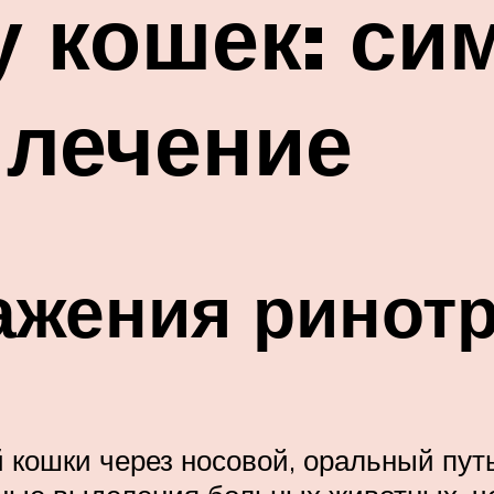
 кошек: си
 лечение
ажения ринот
й кошки через носовой, оральный пут