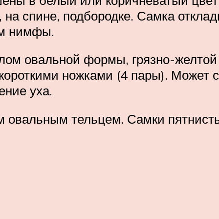
на спине, подбородке. Самка отклады
ем нимфы.
лом овальной формы, грязно-желтой 
роткими ножками (4 пары). Может с
ение уха.
м овальным тельцем. Самки пятнист