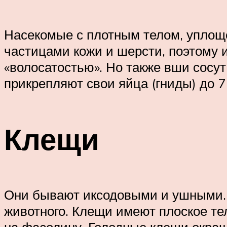
Насекомые с плотным телом, уплоще
частицами кожи и шерсти, поэтому
«волосатостью». Но также вши сосут
прикрепляют свои яйца (гниды) до 7
Клещи
Они бывают иксодовыми и ушными.
животного. Клещи имеют плоское те
на фасолину. Голодные клещи окраш