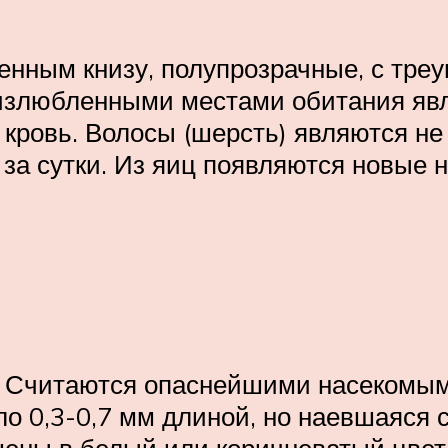
нным книзу, полупрозрачные, с треу
 излюбленными местами обитания яв
 кровь. Волосы (шерсть) являются не
 за сутки. Из яиц появляются новые 
 Считаются опаснейшими насекомым
ло 0,3-0,7 мм длиной, но наевшаяся
ены в белый или коричневатый цвет