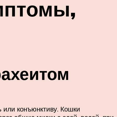
мптомы,
рахеитом
ь или конъюнктиву. Кошки