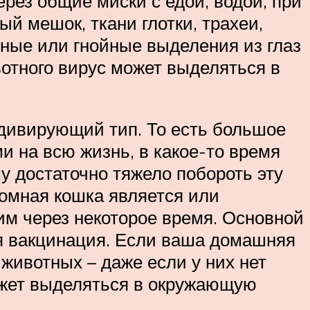
рез общие миски с едой, водой, при
й мешок, ткани глотки, трахеи,
зные или гнойные выделения из глаз
вотного вирус может выделяться в
идивирующий тип. То есть большое
и на всю жизнь, в какое-то время
у достаточно тяжело побороть эту
домная кошка является или
им через некоторое время. Основной
я вакцинация. Если ваша домашняя
животных – даже если у них нет
ожет выделяться в окружающую