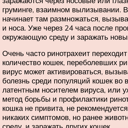
заражаются через носовые или глаз
груминге, взаимном вылизывании. Ви
начинает там размножаться, вызыва
и носа. Уже через 24 часа после пр
окружающую среду и заражать новы
Очень часто ринотрахеит переходит
количество кошек, переболевших рин
вирус может активироваться, вызыв
болезнь среди популяций кошек во 
латентным носителем вируса, или у
метод борьбы и профилактики рино
кошка не привита, не рекомендуется
никаких симптомов, но ранее живот
среду, и заражать других кошек.