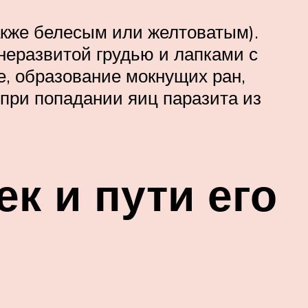
акже белесым или желтоватым).
неразвитой грудью и лапками с
е, образование мокнущих ран,
при попадании яиц паразита из
к и пути его