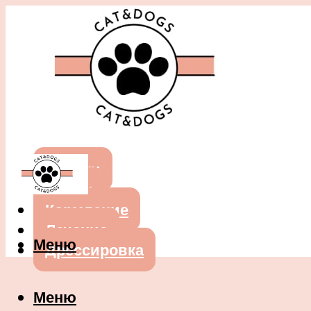
Собаки
Кошки
Кормление
Лечение
Меню
Дрессировка
Меню