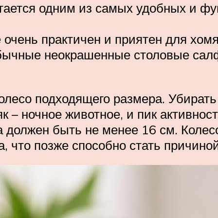
тается одним из самых удобных и фун
очень практичен и приятен для хомяк
бычные неокрашенные столовые салф
олесо подходящего размера. Убирать 
 – ночное животное, и пик активност
са должен быть не менее 16 см. Коле
, что позже способно стать причиной