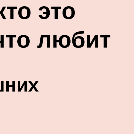
то это
 что любит
шних