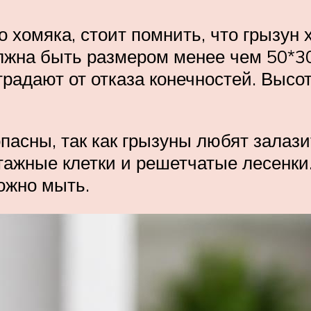
 хомяка, стоит помнить, что грызун 
олжна быть размером менее чем 50*30
традают от отказа конечностей. Высот
опасны, так как грызуны любят залаз
тажные клетки и решетчатые лесенки
ожно мыть.