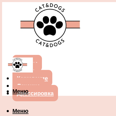
Собаки
Кошки
Кормление
Лечение
Меню
Дрессировка
Меню