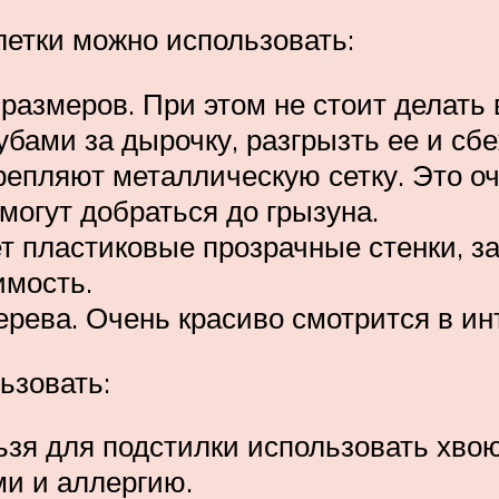
летки можно использовать:
азмеров. При этом не стоит делать в
убами за дырочку, разгрызть ее и сб
репляют металлическую сетку. Это оч
смогут добраться до грызуна.
ет пластиковые прозрачные стенки, з
имость.
ерева. Очень красиво смотрится в ин
ьзовать:
зя для подстилки использовать хвою
и и аллергию.