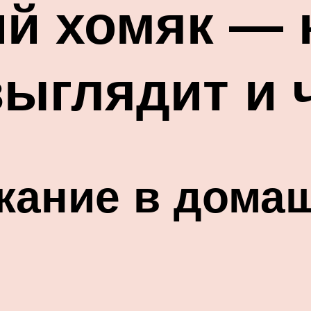
й хомяк — к
 выглядит и
жание в дома