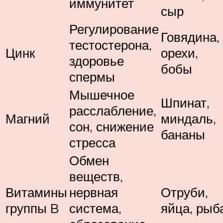
иммунитет
сыр
Регулирование
Говядина,
тестостерона,
Цинк
орехи,
здоровье
бобы
спермы
Мышечное
Шпинат,
расслабление,
Магний
миндаль,
сон, снижение
бананы
стресса
Обмен
веществ,
Витамины
нервная
Отруби,
группы B
система,
яйца, рыб