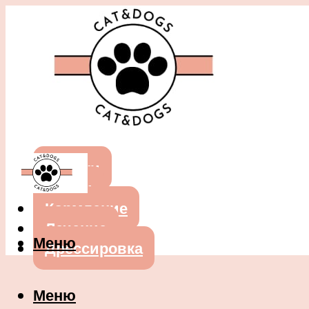
Собаки
Кошки
Кормление
Лечение
Меню
Дрессировка
Меню