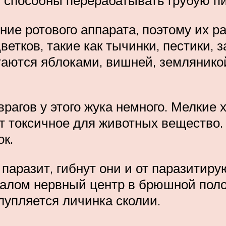
 способны перерабатывать грубую п
ие ротового аппарата, поэтому их ра
етков, такие как тычинки, пестики, з
таются яблоками, вишней, землянико
рагов у этого жука немного. Мелкие
т токсичное для животных вещество.
ок.
паразит, гибнут они и от паразитиру
алом нервный центр в брюшной поло
лупляется личинка сколии.