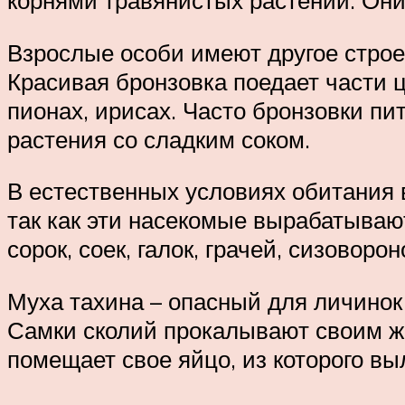
корнями травянистых растений. Они
Взрослые особи имеют другое строен
Красивая бронзовка поедает части цв
пионах, ирисах. Часто бронзовки пи
растения со сладким соком.
В естественных условиях обитания в
так как эти насекомые вырабатываю
сорок, соек, галок, грачей, сизоворон
Муха тахина – опасный для личинок 
Самки сколий прокалывают своим ж
помещает свое яйцо, из которого вы