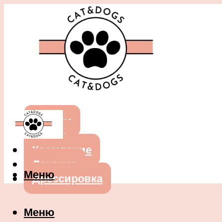
Собаки
Кошки
Кормление
Лечение
Меню
Дрессировка
Меню