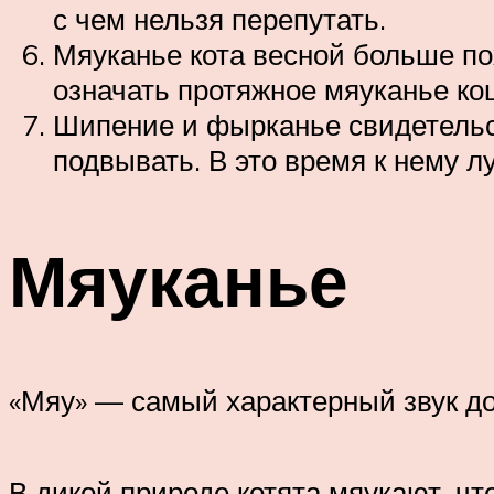
с чем нельзя перепутать.
Мяуканье кота весной больше пох
означать протяжное мяуканье ко
Шипение и фырканье свидетельст
подвывать. В это время к нему л
Мяуканье
«Мяу» — самый характерный звук д
В дикой природе котята мяукают, ч