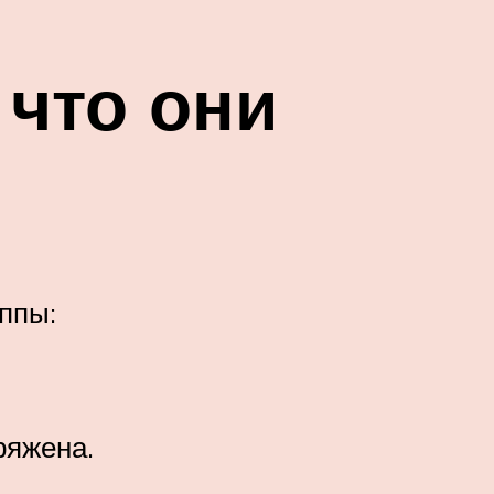
 что они
уппы:
ряжена.