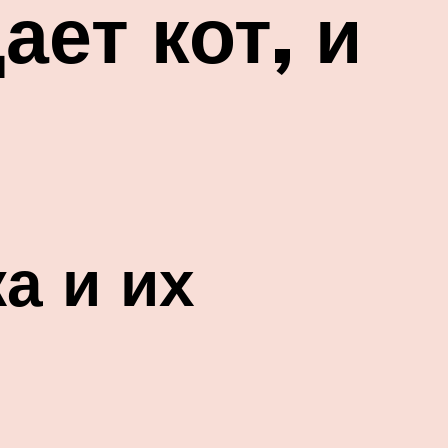
ает кот, и
а и их