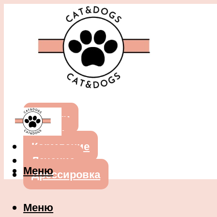
Собаки
Кошки
Кормление
Лечение
Меню
Дрессировка
Меню