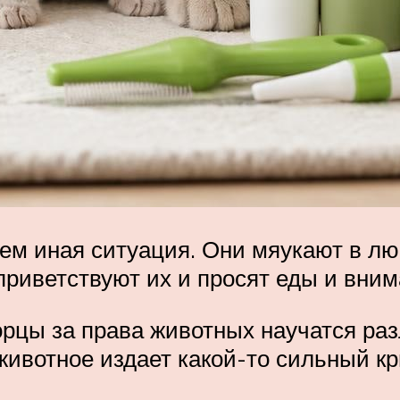
м иная ситуация. Они мяукают в лю
риветствуют их и просят еды и вни
орцы за права животных научатся ра
 животное издает какой-то сильный кр