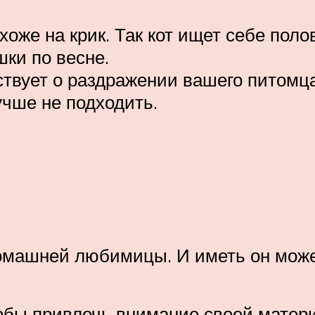
оже на крик. Так кот ищет себе поло
шки по весне.
вует о раздражении вашего питомца.
учше не подходить.
омашней любимицы. И иметь он может
тобы привлечь внимание своей матери