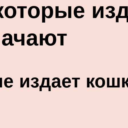
которые изд
начают
е издает кошк