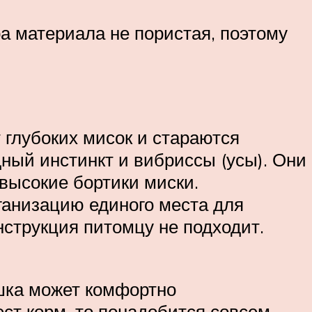
а материала не пористая, поэтому
 глубоких мисок и стараются
дный инстинкт и вибриссы (усы). Они
высокие бортики миски.
ганизацию единого места для
нструкция питомцу не подходит.
ошка может комфортно
ест корм, то понадобится совсем