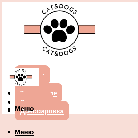
Собаки
Кошки
Кормление
Лечение
Меню
Дрессировка
Меню