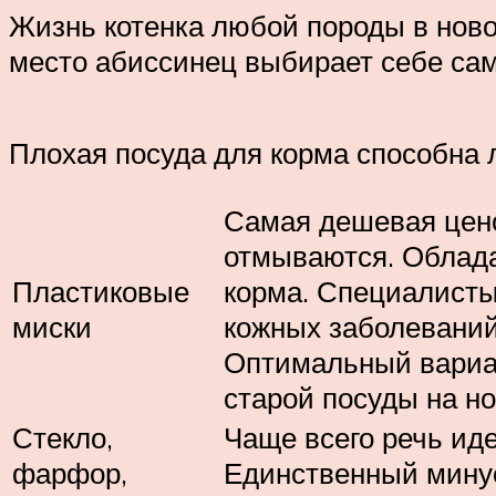
Жизнь котенка любой породы в ново
место абиссинец выбирает себе сам
Плохая посуда для корма способна л
Самая дешевая цено
отмываются. Облада
Пластиковые
корма. Специалисты
миски
кожных заболеваний.
Оптимальный вариан
старой посуды на н
Стекло,
Чаще всего речь ид
фарфор,
Единственный минус