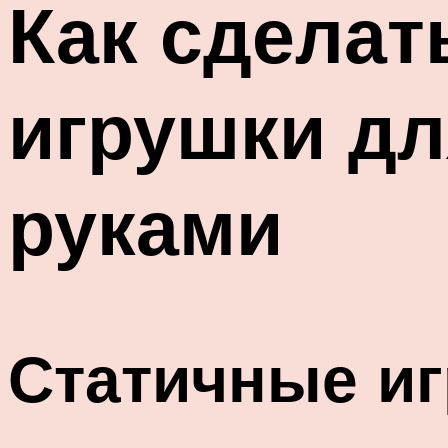
Как сделат
игрушки д
руками
Статичные и