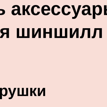
ь аксессуар
ля шиншилл
грушки