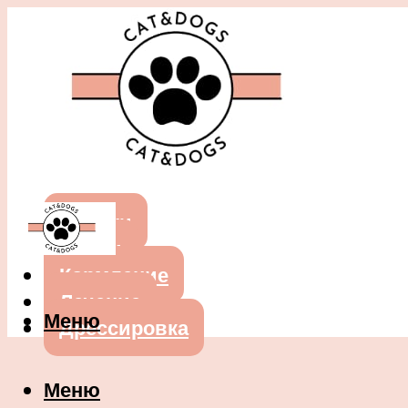
Собаки
Кошки
Кормление
Лечение
Меню
Дрессировка
Меню