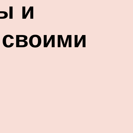
ы и
 своими