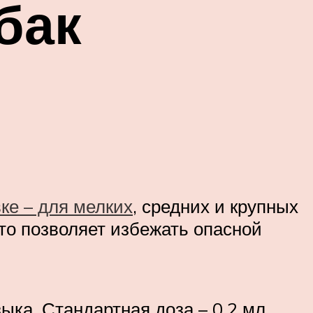
бак
ке – для мелких
, средних и крупных
то позволяет избежать опасной
ыка. Стандартная доза – 0,2 мл