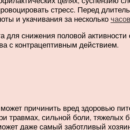
офилактических целях, суспензию сле
провоцировать стресс. Перед длител
оты и укачивания за несколько
часов
та для снижения половой активности
ва с контрацептивным действием.
 может причинить вред здоровью пит
ри травмах, сильной боли, тяжелых б
может даже самый заботливый хозяин