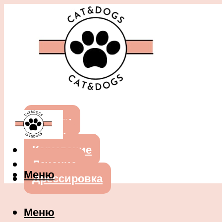
Собаки
Кошки
Кормление
Лечение
Меню
Дрессировка
Меню